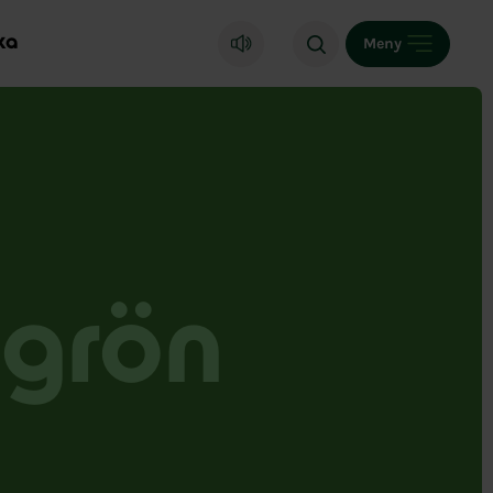
ka
Meny
 grön