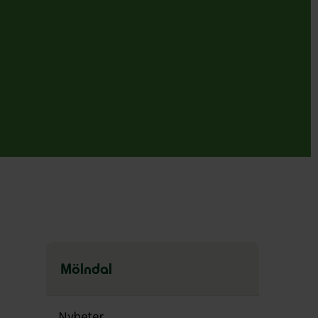
Mölndal
Hoppa
över
Nyheter