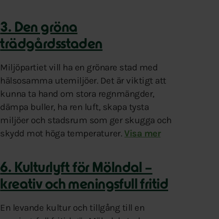
3. Den gröna
trädgårdsstaden
Miljöpartiet vill ha en grönare stad med
hälsosamma utemiljöer. Det är viktigt att
kunna ta hand om stora regnmängder,
dämpa buller, ha ren luft, skapa tysta
Sverige, Europa och världen. Vi vill att klimatarbetet 
miljöer och stadsrum som ger skugga och
och förverkliga tremilaparken: Det sista grönstråket s
skydd mot höga temperaturer.
Mölndal behöver utveckla
Visa mer
6. Kulturlyft för Mölndal –
kreativ och meningsfull fritid
En levande kultur och tillgång till en