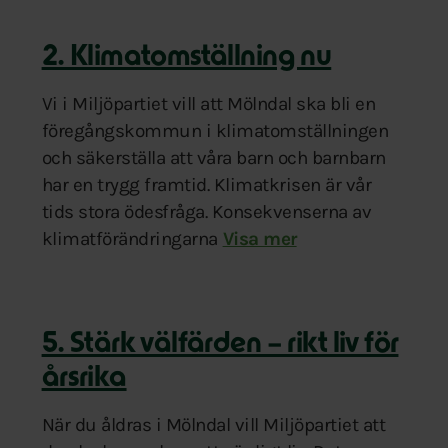
2. Klimatomställning nu
Vi i Miljöpartiet vill att Mölndal ska bli en
föregångskommun i klimatomställningen
och säkerställa att våra barn och barnbarn
har en trygg framtid. Klimatkrisen är vår
tids stora ödesfråga. Konsekvenserna av
klimatförändringarna
har blivit allt tydligare i 
Visa mer
efulla natur och jordbruksmark. Bevara jordbruksmarken 
5. Stärk välfärden – rikt liv för
årsrika
När du åldras i Mölndal vill Miljöpartiet att