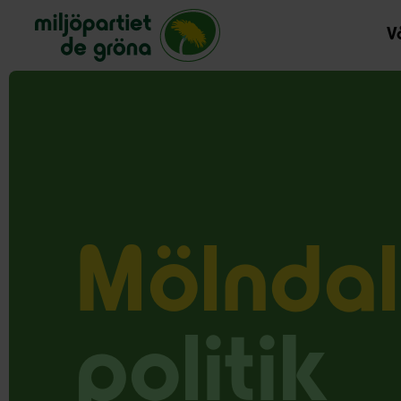
Miljöpartiet de gröna, startsida
Vå
Mölndal
politik