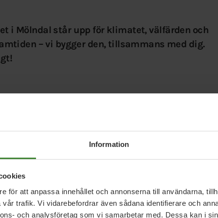
iet i Mölndal står upp för klimatet, välfärden och
amtiden – vi bygger den, tillsammans med dig.
gt!
livet” vilket står för en god hälsa, arbete,
aktighet.
Information
åde dagens och framtidens generationer kan och vill
rön och attraktiv stad där det är lätt att leva
cookies
skorna.
e för att anpassa innehållet och annonserna till användarna, tillh
vår trafik. Vi vidarebefordrar även sådana identifierare och anna
en systemomställning. Klimatet är inget
nnons- och analysföretag som vi samarbetar med. Dessa kan i sin