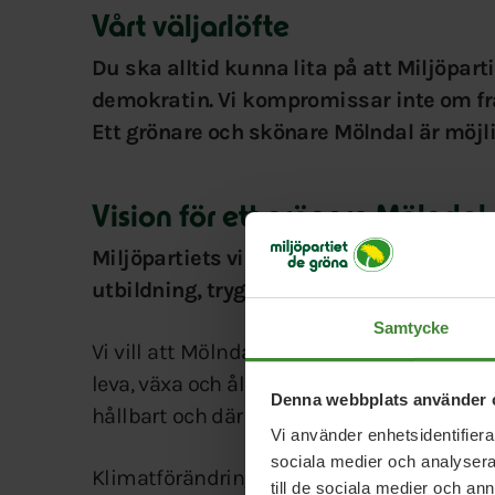
Vårt väljarlöfte
Du ska alltid kunna lita på att Miljöpart
demokratin. Vi kompromissar inte om fr
Ett grönare och skönare Mölndal är möjli
Vision för ett grönare Mölndal
Miljöpartiets vision handlar om “Det goda 
utbildning, trygghet, gemenskap och del
Samtycke
Vi vill att Mölndal ska vara en stad där b
leva, växa och åldras. Mölndal ska vara en g
Denna webbplats använder 
hållbart och där naturen finns nära männi
Vi använder enhetsidentifierar
sociala medier och analysera 
Klimatförändringarna gör att vi är mitt i 
till de sociala medier och a