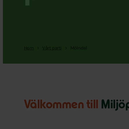
Hem
Vårt parti
Mölndal
Välkommen till
Miljöp