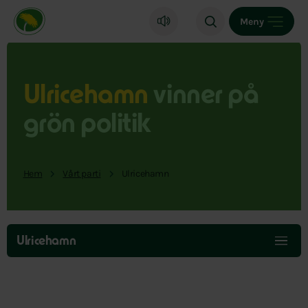
Miljöpartiet de gröna, startsida
Meny
Ulricehamn
vinner på
grön politik
Hem
Vårt parti
Ulricehamn
Hoppa
över
Ulricehamn
menyn