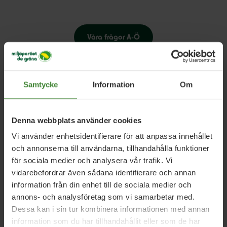
Våra frågor A-Ö
Samtycke
Information
Om
Denna webbplats använder cookies
Aktuellt i Ulricehamn
Vi använder enhetsidentifierare för att anpassa innehållet
och annonserna till användarna, tillhandahålla funktioner
för sociala medier och analysera vår trafik. Vi
vidarebefordrar även sådana identifierare och annan
Ulricehamn, 1 september 2022
information från din enhet till de sociala medier och
Våra kandidater till kommunfullmäktige
annons- och analysföretag som vi samarbetar med.
2026
Dessa kan i sin tur kombinera informationen med annan
information som du har tillhandahållit eller som de har