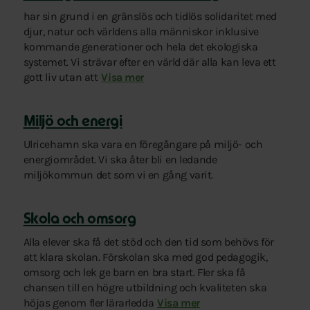
har sin grund i en gränslös och tidlös solidaritet med
djur, natur och världens alla människor inklusive
kommande generationer och hela det ekologiska
systemet. Vi strävar efter en värld där alla kan leva ett
gott liv utan att
försämra förutsättningarna för andra och fö
Visa mer
Miljö och energi
Ulricehamn ska vara en föregångare på miljö- och
energiområdet. Vi ska åter bli en ledande
miljökommun det som vi en gång varit.
Skola och omsorg
Alla elever ska få det stöd och den tid som behövs för
att klara skolan. Förskolan ska med god pedagogik,
omsorg och lek ge barn en bra start. Fler ska få
chansen till en högre utbildning och kvaliteten ska
höjas genom fler lärarledda
timmar och mer möjligheter till 
Visa mer