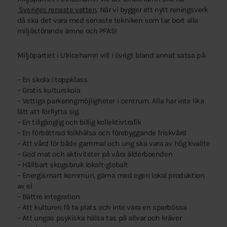
Sveriges renaste vatten
. När vi bygger ett nytt reningsverk
då ska det vara med senaste tekniken som tar bort alla
miljöstörande ämne och PFAS!
Miljöpartiet i Ulricehamn vill i övrigt bland annat satsa på:
– En skola i toppklass
– Gratis kulturskola
– Vettiga parkeringmöjligheter i centrum. Alla har inte lika
lätt att förflytta sig.
– En tillgänglig och billig kollektivtrafik
– En förbättrad folkhälsa och förebyggande friskvård
– Att vård för både gammal och ung ska vara av hög kvalite
– God mat och aktiviteter på våra älderboenden
– Hållbart skogsbruk lokalt-globalt
– Energismart kommun, gärna med egen lokal produktion
av el
– Bättre integration
– Att kulturen få ta plats och inte vara en sparbössa
– Att ungas psykiska hälsa tas på allvar och kräver