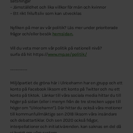
satsningar
– Jämställdhet och lika villkor för män och kvinnor
– Ett rikt friluftsliv som kan utvecklas
Nyfiken på mer av vår politik? Läs mer under prioriterade
frågor och/eller besök
hemsidan.
Vill du veta mer om vår politik på nationell nivå?
surfa då hit https://
www.mp.se/politik/
…………………..
Miljöpartiet de gröna här i Ulricehamn har en grupp och ett
konto på Facebook liksom ett konto på Twitter och nu ett
konto på tiktok. Länkar till våra sociala media hittar du till
höger på sidan (eller i menyn från de tre strecken uppe till
höger om ”Ulricehamn”). Där hittar du också våra motioner
till kommunfullmäktige sen 2018 liksom våra insändare
och debattartiklar. Och sen 2020 också frågor,
interpellationer och initiativärenden. kan saknas en del då
vi byggt om våra system