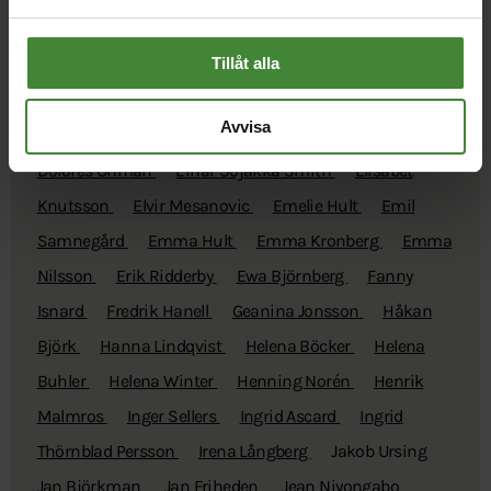
Anne-Marie Lindén
Annika Kruuse
Bastian Uller
Tillåt alla
Anvelid
Besnik Nikqi
Birgitta Kuylenstierna Nadel
Camilla Nordahl
Carin Roos
Caroline Hellström
Avvisa
Caroline Sjunner
Christer E Nilsson
Claes Melin
Dolores Öhman
Einar Sojakka Smith
Elisabet
Knutsson
Elvir Mesanovic
Emelie Hult
Emil
Samnegård
Emma Hult
Emma Kronberg
Emma
Nilsson
Erik Ridderby
Ewa Björnberg
Fanny
Isnard
Fredrik Hanell
Geanina Jonsson
Håkan
Björk
Hanna Lindqvist
Helena Böcker
Helena
Buhler
Helena Winter
Henning Norén
Henrik
Malmros
Inger Sellers
Ingrid Ascard
Ingrid
Thörnblad Persson
Irena Långberg
Jakob Ursing
Jan Björkman
Jan Friheden
Jean Niyongabo