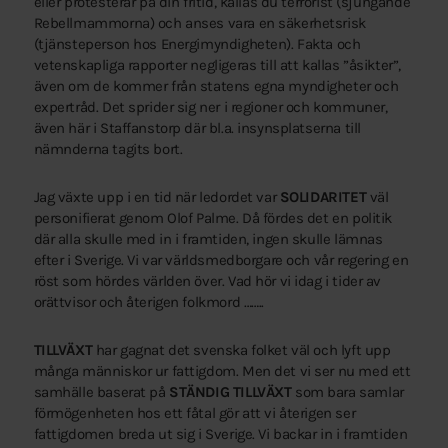
eller protesterar på din fritid, kallas du terrorist (sjungande
Rebellmammorna) och anses vara en säkerhetsrisk
(tjänsteperson hos Energimyndigheten). Fakta och
vetenskapliga rapporter negligeras till att kallas ”åsikter”,
även om de kommer från statens egna myndigheter och
expertråd. Det sprider sig ner i regioner och kommuner,
även här i Staffanstorp där bl.a. insynsplatserna till
nämnderna tagits bort.
Jag växte upp i en tid när ledordet var
SOLIDARITET
väl
personifierat genom Olof Palme. Då fördes det en politik
där alla skulle med in i framtiden, ingen skulle lämnas
efter i Sverige. Vi var världsmedborgare och vår regering en
röst som hördes världen över. Vad hör vi idag i tider av
orättvisor och återigen folkmord ……..
TILLVÄXT
har gagnat det svenska folket väl och lyft upp
många människor ur fattigdom. Men det vi ser nu med ett
samhälle baserat på
STÄNDIG TILLVÄXT
som bara samlar
förmögenheten hos ett fåtal gör att vi återigen ser
fattigdomen breda ut sig i Sverige. Vi backar in i framtiden