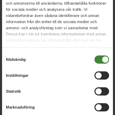
och annonserna till användarna, tillhandahålla funktioner
för sociala medier och analysera vår trafik. Vi
vidarebefordrar även sådana identifierare och annan
information från din enhet till de sociala medier och
annons- och analysföretag som vi samarbetar med.
Dessa kan i sin tur kombinera informationen med annan
Uppdrag med
Peter
information som du har tillhandahållit eller som de har
Dagsberg
samlat in när du har använt deras tjänster.
Samtyckesval
Nödvändig
Distriktsombud ordinarie och
Inställningar
ersättare
Aina Andersson
André Persson
Anette Börjesson
Statistik
Angela Everbäck
Angelika Andersson
Ann-Marie
Lundberg
Anna Hagerberg
Anna Jessica Persson
Marknadsföring
Anna Lonningen
Anna Pihlqvist
Anna Ståhlnacke