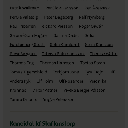
Patrik Wallman
Per Olov Carlsson
Per-Åke Rask
PerOla Valastig
Peter Dagsberg
Ralf Nymberg
Raul Iribarren
Rickard Persson
Roger Orwén
Salomé San Miguel
Samra Dedic
Sofia
Fürstenberg Stott
Sofia Kamlund
Sofia Karlsson
Steve Wegner
Tellervo Salomonsson
Therese Wallin
Thomas Eng
Thomas Hansson
Tobias Steen
Tomas Tigerschiöld
Torbjörn Jons
Tyra Fröjd
Ulf
Anders Pyk
Ulf Holm
Ulf Rosander
Veronika
Kronnäs
Viktor Astner
Viveka Berger Pålsson
Yanira Difonis
Yngve Petersson
Kandidat kf Staffanstorp