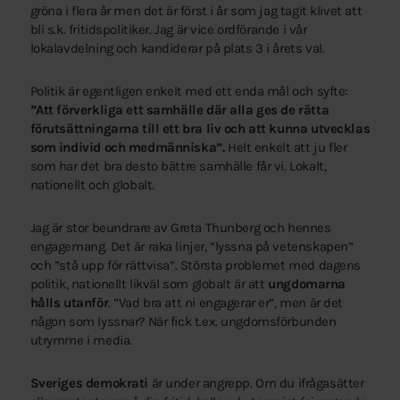
gröna i flera år men det är först i år som jag tagit klivet att
bli s.k. fritidspolitiker. Jag är vice ordförande i vår
lokalavdelning och kandiderar på plats 3 i årets val.
Politik är egentligen enkelt med ett enda mål och syfte:
”Att förverkliga ett samhälle där alla ges de rätta
förutsättningarna till ett bra liv och att kunna utvecklas
som individ och medmänniska”.
Helt enkelt att ju fler
som har det bra desto bättre samhälle får vi. Lokalt,
nationellt och globalt.
Jag är stor beundrare av Greta Thunberg och hennes
engagemang. Det är raka linjer, ”lyssna på vetenskapen”
och ”stå upp för rättvisa”. Största problemet med dagens
politik, nationellt likväl som globalt är att
ungdomarna
hålls utanför
. ”Vad bra att ni engagerar er”, men är det
någon som lyssnar? När fick t.ex. ungdomsförbunden
utrymme i media.
Sveriges demokrati
är under angrepp. Om du ifrågasätter