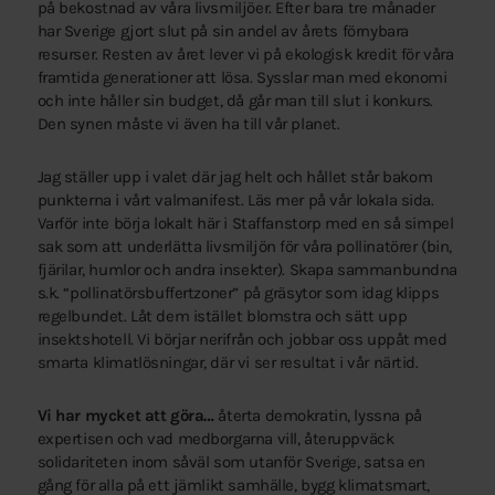
på bekostnad av våra livsmiljöer. Efter bara tre månader
har Sverige gjort slut på sin andel av årets förnybara
resurser. Resten av året lever vi på ekologisk kredit för våra
framtida generationer att lösa. Sysslar man med ekonomi
och inte håller sin budget, då går man till slut i konkurs.
Den synen måste vi även ha till vår planet.
Jag ställer upp i valet där jag helt och hållet står bakom
punkterna i vårt valmanifest. Läs mer på vår lokala sida.
Varför inte börja lokalt här i Staffanstorp med en så simpel
sak som att underlätta livsmiljön för våra pollinatörer (bin,
fjärilar, humlor och andra insekter). Skapa sammanbundna
s.k. “pollinatörsbuffertzoner” på gräsytor som idag klipps
regelbundet. Låt dem istället blomstra och sätt upp
insektshotell. Vi börjar nerifrån och jobbar oss uppåt med
smarta klimatlösningar, där vi ser resultat i vår närtid.
Vi har mycket att göra…
återta demokratin, lyssna på
expertisen och vad medborgarna vill, återuppväck
solidariteten inom såväl som utanför Sverige, satsa en
gång för alla på ett jämlikt samhälle, bygg klimatsmart,