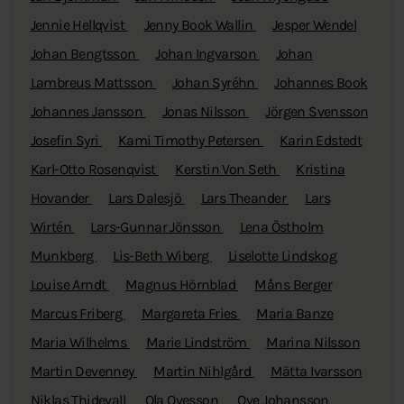
Jennie Hellqvist
Jenny Book Wallin
Jesper Wendel
Johan Bengtsson
Johan Ingvarson
Johan
Lambreus Mattsson
Johan Syréhn
Johannes Book
Johannes Jansson
Jonas Nilsson
Jörgen Svensson
Josefin Syri
Kami Timothy Petersen
Karin Edstedt
Karl-Otto Rosenqvist
Kerstin Von Seth
Kristina
Hovander
Lars Dalesjö
Lars Theander
Lars
Wirtén
Lars-Gunnar Jönsson
Lena Östholm
Munkberg
Lis-Beth Wiberg
Liselotte Lindskog
Louise Arndt
Magnus Hörnblad
Måns Berger
Marcus Friberg
Margareta Fries
Maria Banze
Maria Wilhelms
Marie Lindström
Marina Nilsson
Martin Devenney
Martin Nihlgård
Mätta Ivarsson
Niklas Thidevall
Ola Ovesson
Ove Johansson