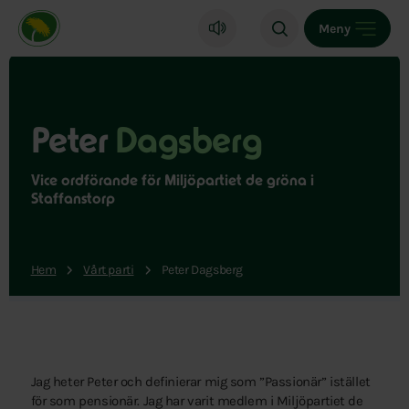
Miljöpartiet de gröna, startsida
Meny
Peter
Dagsberg
Vice ordförande för Miljöpartiet de gröna i
Staffanstorp
Hem
Vårt parti
Peter Dagsberg
Jag heter Peter och definierar mig som ”Passionär” istället
för som pensionär. Jag har varit medlem i Miljöpartiet de