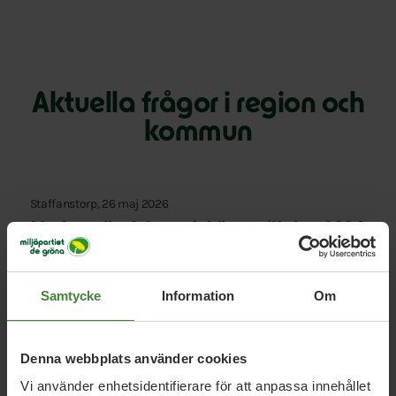
Aktuella frågor i region och
kommun
Staffanstorp, 26 maj 2026
Markanvändning och klimatsäkring 2026
Samtycke
Information
Om
Staffanstorp, 25 maj 2026
Styrelsen för Miljöpartiet de gröna i
Staffanstorp 2026
Denna webbplats använder cookies
Vi använder enhetsidentifierare för att anpassa innehållet