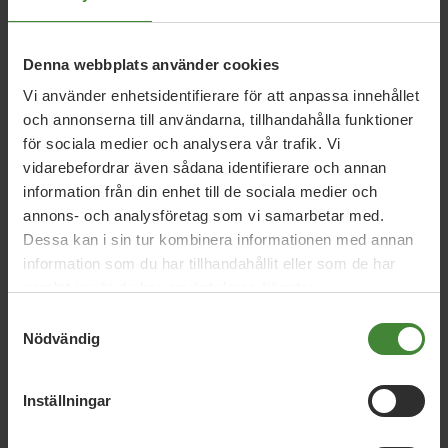
Ekström
Thomas Hansson
Denna webbplats använder cookies
Vi använder enhetsidentifierare för att anpassa innehållet
Distriktsombud ordinarie och
och annonserna till användarna, tillhandahålla funktioner
ersättare
för sociala medier och analysera vår trafik. Vi
Aina Andersson
André Persson
Anette Börjesson
vidarebefordrar även sådana identifierare och annan
Angela Everbäck
Angelika Andersson
Ann-Marie
information från din enhet till de sociala medier och
annons- och analysföretag som vi samarbetar med.
Lundberg
Anna Hagerberg
Anna Jessica Persson
Dessa kan i sin tur kombinera informationen med annan
Anna Lonningen
Anna Pihlqvist
Anna Ståhlnacke
information som du har tillhandahållit eller som de har
Anne-Marie Lindén
Annika Kruuse
Bastian Uller
samlat in när du har använt deras tjänster.
Anvelid
Besnik Nikqi
Birgitta Kuylenstierna Nadel
Samtyckesval
Nödvändig
Camilla Nordahl
Carin Roos
Caroline Hellström
Caroline Sjunner
Christer E Nilsson
Claes Melin
Inställningar
Dolores Öhman
Einar Sojakka Smith
Elisabet
Knutsson
Elvir Mesanovic
Emelie Hult
Emil