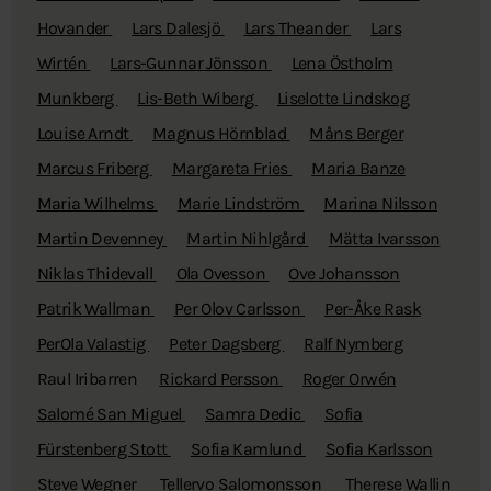
Hovander
Lars Dalesjö
Lars Theander
Lars
Wirtén
Lars-Gunnar Jönsson
Lena Östholm
Munkberg
Lis-Beth Wiberg
Liselotte Lindskog
Louise Arndt
Magnus Hörnblad
Måns Berger
Marcus Friberg
Margareta Fries
Maria Banze
Maria Wilhelms
Marie Lindström
Marina Nilsson
Martin Devenney
Martin Nihlgård
Mätta Ivarsson
Niklas Thidevall
Ola Ovesson
Ove Johansson
Patrik Wallman
Per Olov Carlsson
Per-Åke Rask
PerOla Valastig
Peter Dagsberg
Ralf Nymberg
Raul Iribarren
Rickard Persson
Roger Orwén
Salomé San Miguel
Samra Dedic
Sofia
Fürstenberg Stott
Sofia Kamlund
Sofia Karlsson
Steve Wegner
Tellervo Salomonsson
Therese Wallin