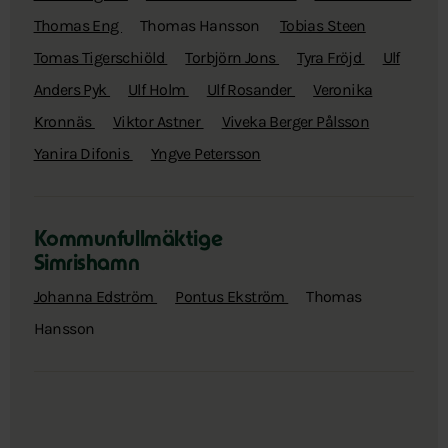
Thomas Eng
Thomas Hansson
Tobias Steen
Tomas Tigerschiöld
Torbjörn Jons
Tyra Fröjd
Ulf
Anders Pyk
Ulf Holm
Ulf Rosander
Veronika
Kronnäs
Viktor Astner
Viveka Berger Pålsson
Yanira Difonis
Yngve Petersson
Kommunfullmäktige
Simrishamn
Johanna Edström
Pontus Ekström
Thomas
Hansson