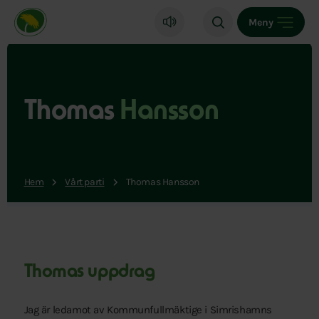
Miljöpartiet de gröna, startsida
Meny
Thomas
Hansson
Hem
Vårt parti
Thomas Hansson
Thomas uppdrag
Jag är ledamot av Kommunfullmäktige i Simrishamns