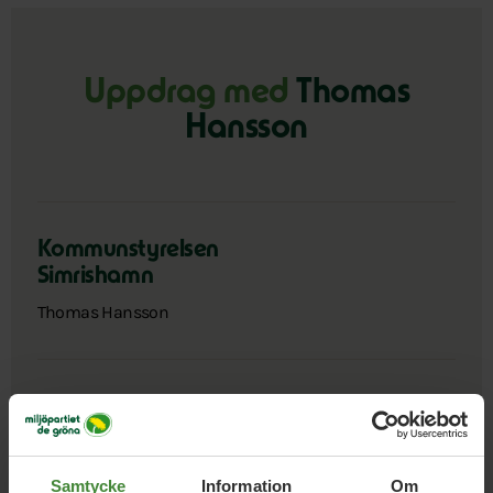
Uppdrag med
Thomas
Hansson
Kommunstyrelsen
Simrishamn
Thomas Hansson
Nyckelperson/kansli
Simrishamn
Caroline Hellström
Johanna Edström
Pontus
Samtycke
Information
Om