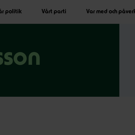
r politik
Vårt parti
Var med och påver
sson