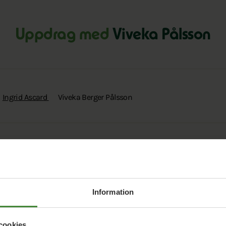
Uppdrag med
Viveka Pålsson
Ingrid Ascard
Viveka Berger Pålsson
Aina Andersson
André Persson
Anette Börjesson
Angela E
Lundberg
Anna Hagerberg
Anna Jessica Persson
Anna Lo
Anne-Marie Lindén
Annika Kruuse
Bastian Uller Anvelid
B
Information
Camilla Nordahl
Carin Roos
Caroline Hellström
Caroline 
Dolores Öhman
Einar Sojakka Smith
Elisabet Knutsson
E
cookies