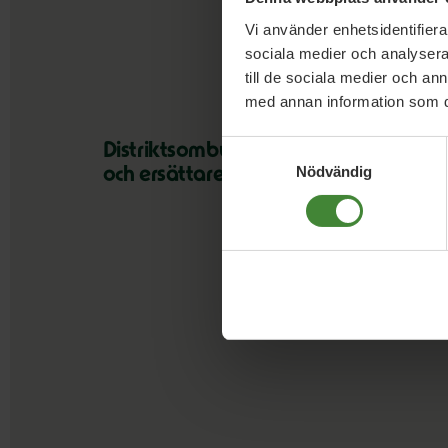
Vi använder enhetsidentifierar
sociala medier och analysera 
till de sociala medier och a
med annan information som du 
Samtyckesval
Distriktsombud ordinarie
Nödvändig
och ersättare