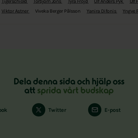
Tigerschiöld
Torbjörn Jons
Tyra Fröjd
Ulf Anders Pyk
Ulf
Viktor Astner
Viveka Berger Pålsson
Yanira Difonis
Yngve 
Dela denna sida och hjälp oss
att
sprida vårt budskap
ook
Twitter
E-post