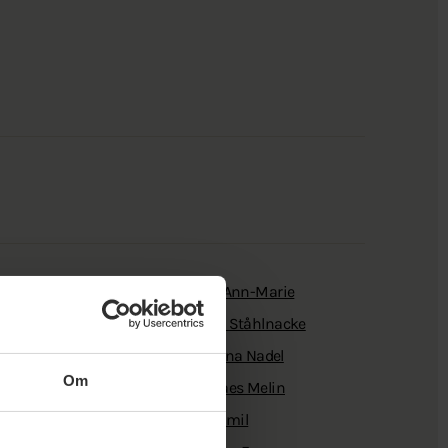
verbäck
Angelika Andersson
Ann-Marie
nningen
Anna Pihlqvist
Anna Ståhlnacke
esnik Nikqi
Birgitta Kuylenstierna Nadel
Om
Sjunner
Christer E Nilsson
Claes Melin
lvir Mesanovic
Emelie Hult
Emil