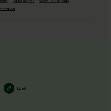
 Holm
Ulf Rosander
Veronika Kronnäs
Petersson
Länk