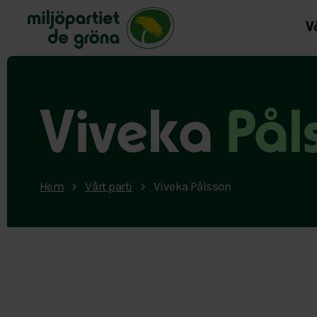
Miljöpartiet de gröna, startsida
Vå
Viveka
Pål
Hem
Vårt parti
Viveka Pålsson