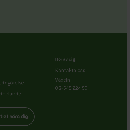
Hör av dig
Kontakta oss
Växeln
redogörelse
08-545 224 50
ddelande
rtiet nära dig