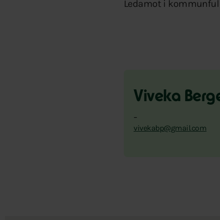
Ledamot i kommunfull
Viveka Berge
–
vivekabp@gmail.com