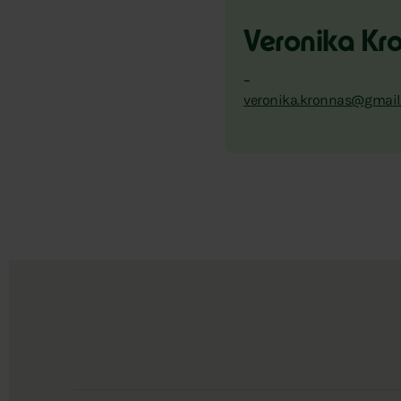
Veronika Kr
–
veronika.kronnas@gmail