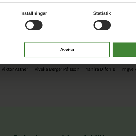
Liselotte Lindskog
Louise Arndt
Magnus Hörnblad
Måns B
Maria Banze
Maria Wilhelms
Marie Lindström
Marina Ni
Inställningar
Statistik
Mätta Ivarsson
Niklas Thidevall
Ola Ovesson
Ove Johanss
Åke Rask
PerOla Valastig
Peter Dagsberg
Ralf Nymberg
Salomé San Miguel
Samra Dedic
Sofia Fürstenberg Stott
Wegner
Tellervo Salomonsson
Therese Wallin
Thomas En
Avvisa
Tigerschiöld
Torbjörn Jons
Tyra Fröjd
Ulf Anders Pyk
Ulf
Viktor Astner
Viveka Berger Pålsson
Yanira Difonis
Yngve 