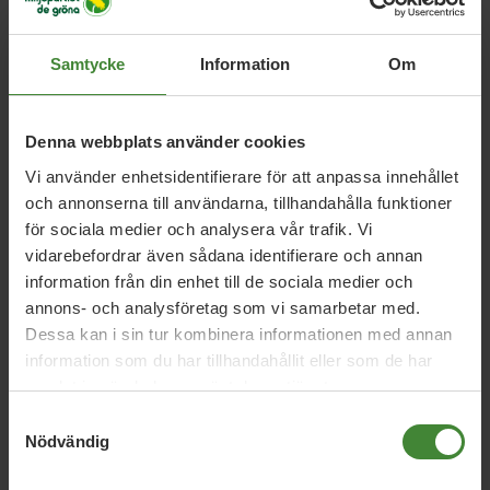
Fler mötesplatser och sociala sammanhang
Bygga förtroende mellan invånare och myndigheter
Samtycke
Information
Om
🚫 Insatser mot våld och droger
Denna webbplats använder cookies
Stärka arbetet mot våld i nära relationer och
narkotikaanvändning
Vi använder enhetsidentifierare för att anpassa innehållet
och annonserna till användarna, tillhandahålla funktioner
Öka kunskap och tidiga insatser
för sociala medier och analysera vår trafik. Vi
Skapa alternativ till kriminalitet för unga
vidarebefordrar även sådana identifierare och annan
information från din enhet till de sociala medier och
annons- och analysföretag som vi samarbetar med.
Dessa kan i sin tur kombinera informationen med annan
information som du har tillhandahållit eller som de har
samlat in när du har använt deras tjänster.
Samtyckesval
Vi har svaren på dina
Nödvändig
frågor