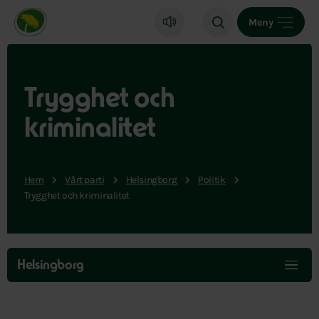
Miljöpartiet de gröna, startsida
Meny
Trygghet och
kriminalitet
Hem
Vårt parti
Helsingborg
Politik
Trygghet och kriminalitet
Hoppa
över
Helsingborg
menyn