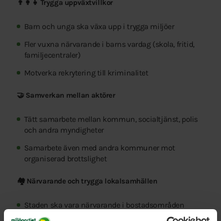
👨‍👩‍👧 Trygga uppväxtvillkor
Barn och unga ska växa upp i trygga miljöer
Fler vuxna närvarande i barns vardag (skola, fritid,
familjecentraler)
Motverka rekrytering till kriminalitet
🤝 Samverkan mellan aktörer
Tätt samarbete mellan kommun, socialtjänst, polis
och andra myndigheter
Samarbete även med andra kommuner mot
organiserad brottslighet
🏘️ Närvarande och trygga lokalsamhällen
Staden ska vara närvarande i bostadsområden