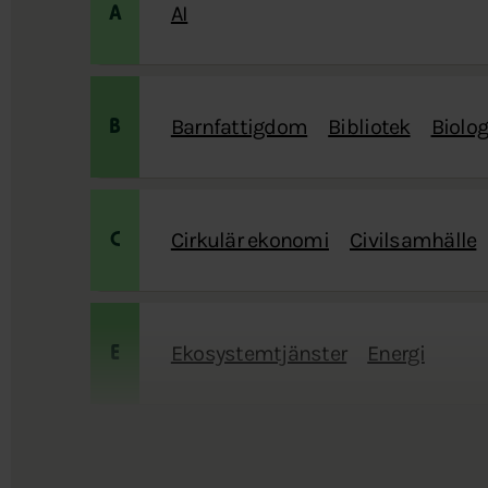
AI
A
Barnfattigdom
Bibliotek
Biolo
B
Cirkulär ekonomi
Civilsamhälle
C
Ekosystemtjänster
Energi
E