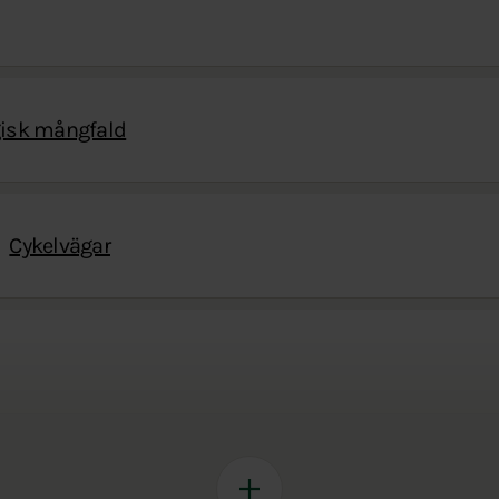
gisk mångfald
Cykelvägar