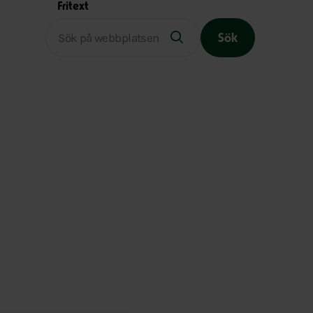
Fritext
Sök
Slutet på menyn