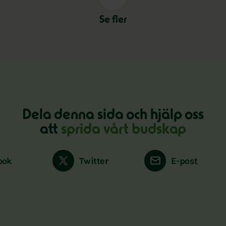
Se fler
Dela denna sida och hjälp oss
att
sprida vårt budskap
ook
Twitter
E-post