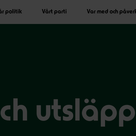
r politik
Vårt parti
Var med och påver
ch utsläp