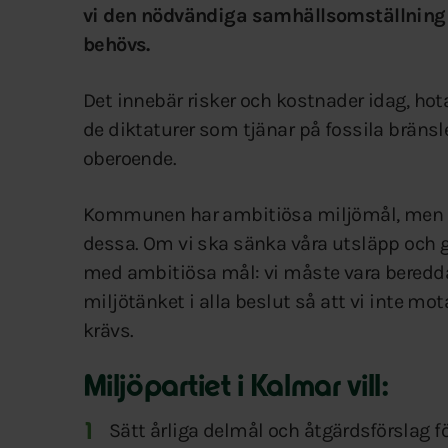
vi den nödvändiga samhällsomställnin
behövs.
Det innebär risker och kostnader idag, hot
de diktaturer som tjänar på fossila bränsle
oberoende.
Kommunen har ambitiösa miljömål, men sak
dessa. Om vi ska sänka våra utsläpp och gö
med ambitiösa mål: vi måste vara beredda
miljötänket i alla beslut så att vi inte mot
krävs.
Miljöpartiet i Kalmar vill:
Sätt årliga delmål och åtgärdsförsla