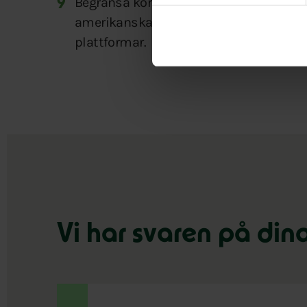
Begränsa kommunens användning av g
amerikanska techjättar. Vi vill utreda m
plattformar.
Vi har svaren på din