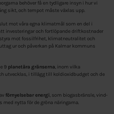
rgarna behöver få en tydligare insyn i hur vi
lång sikt, och tempot måste växlas upp.
eslut mot våra egna klimatmål som en del i
tt investeringar och fortlöpande driftkostnader
yra mot fossilfrihet, klimatneutralitet och
ka uttag ur och påverkan på Kalmar kommuns
de 9
planetära gränserna
, inom vilka
 utvecklas, i tillägg till koldioxidbudget och de
 av
förnyelsebar energi
, som biogasbränsle, vind-
s med nytta för de gröna näringarna.