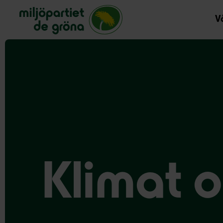
Miljöpartiet de gröna, startsida
Vå
Klimat o