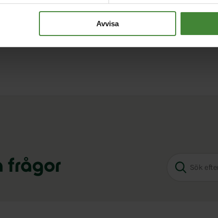
enerativ
AI
, samt minska beroendet av
öjligheten att byta till europeiska it-system och
Avvisa
a frågor