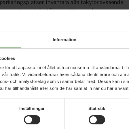
rkeringsplatser. Inventera alla takytor avseende
eler, som ett underlag för utbyggnad av kommunen
och Linnéuniversitet, för att utveckla en
Information
ark och skog, samt stödja bevarandet och
cookies
vattenplan
, som omfattar åtgärder för att lagra
e för att anpassa innehållet och annonserna till användarna, tillh
ra kollagring genom återvätning av våtmarker.
vår trafik. Vi vidarebefordrar även sådana identifierare och anna
nnons- och analysföretag som vi samarbetar med. Dessa kan i sin
amheten särskilt mot de gröna näringarna, och
har tillhandahållit eller som de har samlat in när du har använt 
 enlighet med kommunala och regionala mål.
ära ekonomin
, som återbruk, second hand och
Inställningar
Statistik