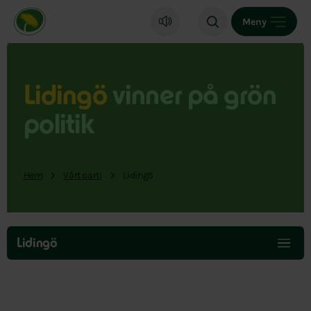
Miljöpartiet de gröna, startsida
Meny
Lidingö
vinner på grön
politik
Hem
Vårt parti
Lidingö
Hoppa
över
Lidingö
menyn