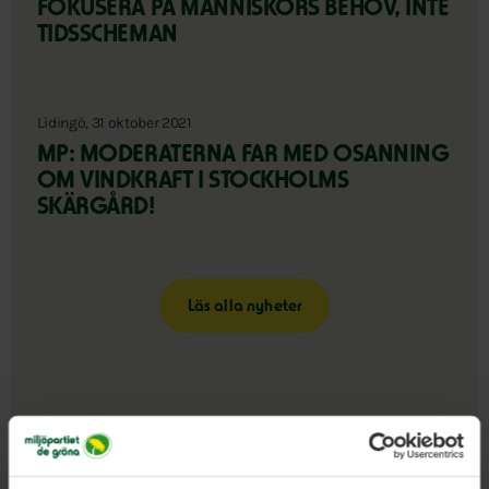
FOKUSERA PÅ MÄNNISKORS BEHOV, INTE
TIDSSCHEMAN
Lidingö, 31 oktober 2021
MP: MODERATERNA FAR MED OSANNING
OM VINDKRAFT I STOCKHOLMS
SKÄRGÅRD!
Läs alla nyheter