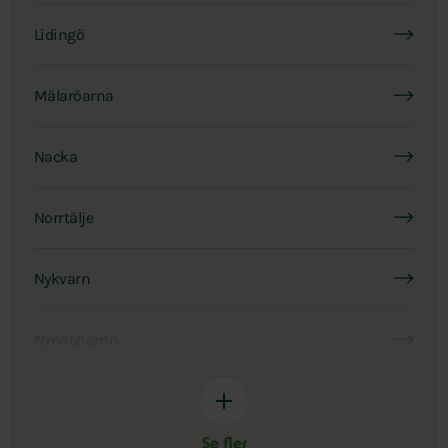
Lidingö
Mälaröarna
Nacka
Norrtälje
Nykvarn
Nynäshamn
Se fler