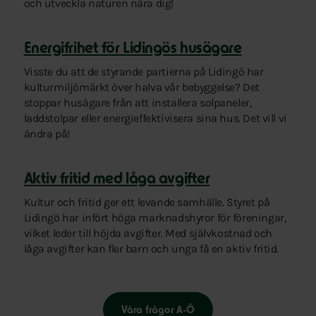
och utveckla naturen nära dig!
Energifrihet för Lidingös husägare
Visste du att de styrande partierna på Lidingö har
kulturmiljömärkt över halva vår bebyggelse? Det
stoppar husägare från att installera solpaneler,
laddstolpar eller energieffektivisera sina hus. Det vill vi
ändra på!
Aktiv fritid med låga avgifter
Kultur och fritid ger ett levande samhälle. Styret på
Lidingö har infört höga marknadshyror för föreningar,
vilket leder till höjda avgifter. Med självkostnad och
låga avgifter kan fler barn och unga få en aktiv fritid.
Våra frågor A-Ö