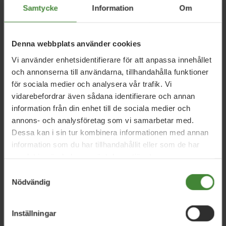
Samtycke
Information
Om
Denna webbplats använder cookies
Aktuellt i Sverige
Vi använder enhetsidentifierare för att anpassa innehållet
och annonserna till användarna, tillhandahålla funktioner
för sociala medier och analysera vår trafik. Vi
5 augusti 2026
vidarebefordrar även sådana identifierare och annan
information från din enhet till de sociala medier och
Miljöpartiet: Sverige måste ställa krav på
annons- och analysföretag som vi samarbetar med.
nya datacenter
Dessa kan i sin tur kombinera informationen med annan
information som du har tillhandahållit eller som de har
samlat in när du har använt deras tjänster.
3 augusti 2026
Samtyckesval
Pride är över – nu fortsätter kampen för
Nödvändig
hbtqi-personers rättigheter
Inställningar