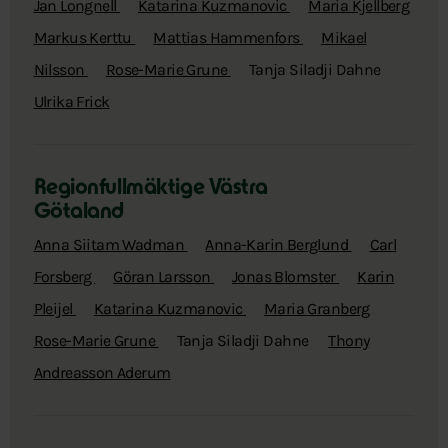
Jan Longnell
Katarina Kuzmanovic
Maria Kjellberg
Markus Kerttu
Mattias Hammenfors
Mikael
Nilsson
Rose-Marie Grune
Tanja Siladji Dahne
Ulrika Frick
Regionfullmäktige Västra
Götaland
Anna Siitam Wadman
Anna-Karin Berglund
Carl
Forsberg
Göran Larsson
Jonas Blomster
Karin
Pleijel
Katarina Kuzmanovic
Maria Granberg
Rose-Marie Grune
Tanja Siladji Dahne
Thony
Andreasson Aderum