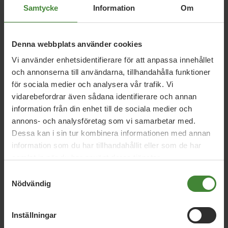
Samtycke
Information
Om
0709936897
tanja.siladji.dahne@mp.se
Denna webbplats använder cookies
Facebook
Instagram
Vi använder enhetsidentifierare för att anpassa innehållet
och annonserna till användarna, tillhandahålla funktioner
för sociala medier och analysera vår trafik. Vi
vidarebefordrar även sådana identifierare och annan
information från din enhet till de sociala medier och
Mer om Tanja Siladji Dahne
annons- och analysföretag som vi samarbetar med.
Dessa kan i sin tur kombinera informationen med annan
information som du har tillhandahållit eller som de har
samlat in när du har använt deras tjänster.
Bakgrund
Samtyckesval
Nödvändig
Inställningar