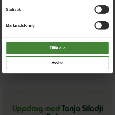
Statistik
Aktuella frågor i region och
Marknadsföring
kommun
Tillåt alla
Tjörn, 22 april 2024
Dags för medlemsmöte
Avvisa
Uppdrag med
Tanja Siladji