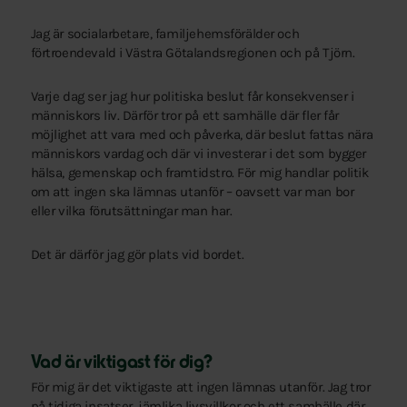
Jag är socialarbetare, familjehemsförälder och
förtroendevald i Västra Götalandsregionen och på Tjörn.
Varje dag ser jag hur politiska beslut får konsekvenser i
människors liv. Därför tror på ett samhälle där fler får
möjlighet att vara med och påverka, där beslut fattas nära
människors vardag och där vi investerar i det som bygger
hälsa, gemenskap och framtidstro. För mig handlar politik
om att ingen ska lämnas utanför – oavsett var man bor
eller vilka förutsättningar man har.
Det är därför jag gör plats vid bordet.
Vad är viktigast för dig?
För mig är det viktigaste att ingen lämnas utanför. Jag tror
på tidiga insatser, jämlika livsvillkor och ett samhälle där