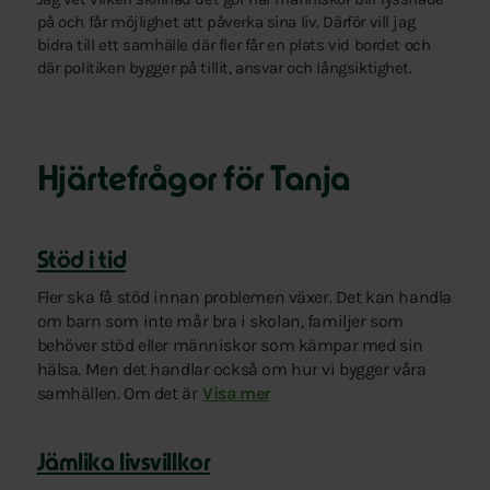
på och får möjlighet att påverka sina liv. Därför vill jag
bidra till ett samhälle där fler får en plats vid bordet och
där politiken bygger på tillit, ansvar och långsiktighet.
Hjärtefrågor för Tanja
Stöd i tid
Fler ska få stöd innan problemen växer. Det kan handla
om barn som inte mår bra i skolan, familjer som
behöver stöd eller människor som kämpar med sin
hälsa. Men det handlar också om hur vi bygger våra
samhällen. Om det är
lätt att ta sig fram, röra på sig och mö
Visa mer
Jämlika livsvillkor