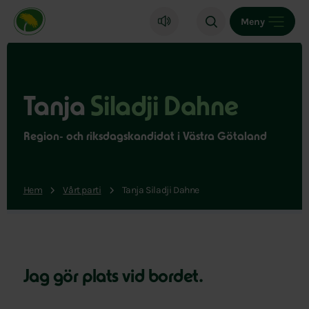
Miljöpartiet de gröna, startsida
Meny
Tanja
Siladji Dahne
Region- och riksdagskandidat i Västra Götaland
Hem
Vårt parti
Tanja Siladji Dahne
Jag gör plats vid bordet.