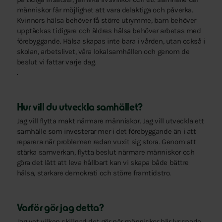
människor får möjlighet att vara delaktiga och påverka.
Kvinnors hälsa behöver få större utrymme, barn behöver
upptäckas tidigare och äldres hälsa behöver arbetas med
förebyggande. Hälsa skapas inte bara i vården, utan också i
skolan, arbetslivet, våra lokalsamhällen och genom de
beslut vi fattar varje dag.
.
Hur vill du utveckla samhället?
Jag vill flytta makt närmare människor. Jag vill utveckla ett
samhälle som investerar mer i det förebyggande än i att
reparera när problemen redan vuxit sig stora. Genom att
stärka samverkan, flytta beslut närmare människor och
göra det lätt att leva hållbart kan vi skapa både bättre
hälsa, starkare demokrati och större framtidstro.
Varför gör jag detta?
Jag vet vilken skillnad det gör när människor blir lyssnade