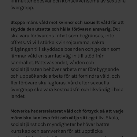
klimakteriebesvär och konsekvenserna av sexuella
övergrepp.
Stoppa mäns våld mot kvinnor och sexuellt våld för att
Det
skydda den utsatta och hålla förövaren ansvarig.
ska vara förövarens frihet som begränsas, inte
offrets. Vi vill stärka kvinnojourerna, säkra
tillgången till skyddade boenden och ge den som
lämnar våld en samlad väg in till stöd från
samhället. Rättsväsendet, vården och
socialtjänsten behöver arbeta mer förebyggande
och uppsökande arbete för att förhindra våld, och
fler förövare ska lagföras. Vård efter sexuella
övergrepp ska vara kostnadsfri och likvärdig i hela
landet.
Motverka hedersrelaterat våld och förtryck så att varje
Skola,
människa kan leva fritt och välja sitt eget liv.
socialtjänst och myndigheter behöver bättre
kunskap och samverkan för att upptäcka