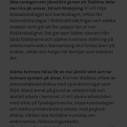
Göra vardagen mer jämställd genom att föräldrar delar
Vi vill höja
mer lika på ansvar, tid och försörjning.
bostadsbidraget och barnbidraget, införa fler
öronmärkta dagar i föräldraförsäkringen och stärka
insatser som gör att fler pappor tar ut mer
föräldraledighet. Det ger barn bättre närvaro från
båda föräldrarna och stärker kvinnors ställning på
arbetsmarknaden. Barnomsorg ska finnas även på
kvällar, nätter och helger för familjer som behöver
det.
Stärka kvinnors hälsa för en mer jämlik vård som tar
Kvinnor drabbas oftare av
kvinnors symtom på allvar.
stressrelaterad ohälsa med sjukskrivningar som
följd, bland annat på grund av arbetsmiljö och
obetalt arbete i hemmet. Vi vill sänka arbetstiden
med sikte på fyradagarsvecka, slopa karensdagen
och stärka primärvårdens arbete med psykisk
ohälsa. Vården ska ha bättre kunskap om
endometrios, förlossningsskador,