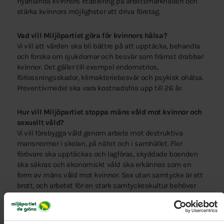
nyanlända kvinnors etablering på arbetsmarknaden och
stärka kvinnors möjligheter att driva företag.
Vad vill Miljöpartiet göra för kvinnors hälsa?
Vi vill att vården ska bli bättre på att upptäcka, behandla
och forska om sjukdomar och besvär som främst drabbar
kvinnor. Det gäller till exempel endometrios,
förlossningsskador, klimakteriebesvär och psykisk ohälsa.
Preventivmedel ska vara kostnadsfria upp till 26 år.
Hur vill Miljöpartiet stoppa mäns våld mot kvinnor och
sexuellt våld?
Vi vill förebygga våld genom arbete mot destruktiva
mansnormer i skolan, på nätet och i samhället. Fler
förövare ska upptäckas och lagföras, skyddade boenden
ska säkras och ekonomiskt våld ska erkännas som en
form av mäns våld mot kvinnor. Sex utan samtycke är ett
brott, och arbetet för en stark samtyckeskultur behöver
fortsätta.
Vad vill Miljöpartiet göra mot hedersrelaterat våld och