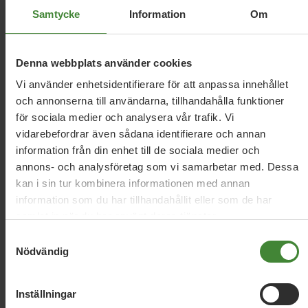
förtryck?
Samtycke
Information
Om
Vi vill stärka kunskapen om hedersnormer i skolan och
förbättra myndigheters samverkan kring familjer där
hedersförtryck förekommer. Unga som riskerar att föras
Denna webbplats använder cookies
utomlands ska få starkare skydd, och barn som blivit
bortgifta utomlands ska få bättre hjälp att komma hem.
Vi använder enhetsidentifierare för att anpassa innehållet
Ingen ska tvingas stanna i en förtryckande relation av
och annonserna till användarna, tillhandahålla funktioner
rädsla för utvisning.
för sociala medier och analysera vår trafik. Vi
vidarebefordrar även sådana identifierare och annan
information från din enhet till de sociala medier och
annons- och analysföretag som vi samarbetar med. Dessa
kan i sin tur kombinera informationen med annan
information som du har tillhandahållit eller som de har
samlat in när du har använt deras tjänster.
Samtyckesval
Nödvändig
Vi har svaren
på dina
frågor
Inställningar