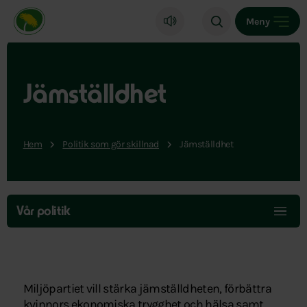
Miljöpartiet de gröna, startsida
Meny
Jämställdhet
Hem
Politik som gör skillnad
Jämställdhet
Hoppa
över
Vår politik
menyn
Miljöpartiet vill stärka jämställdheten, förbättra
kvinnors ekonomiska trygghet och hälsa samt