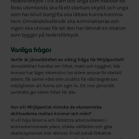
hedersförtryck i tid. Barn och unga som riskerar att
föras utomlands ska få ett starkare skydd, och unga
som har blivit bortgifta ska lättare kunna komma
hem. Omvändelseförsök ska kriminaliseras och
ingen ska utvisas för att den har lämnat en relation
som bygger på hedersförtryck.
Vanliga frågor
Varför är jämställdhet en viktig fråga för Miljöpartiet?
Jämställdhet handlar om frihet, makt och trygghet. När
kvinnor har lägre inkomster, tar större ansvar för obetalt
arbete, får sämre vård eller utsätts för våld begränsas
möjligheten att forma sitt eget liv. Ett mer jämställt
samhälle ger större frihet för alla.
Hur vill Miljöpartiet minska de ekonomiska
skillnaderna mellan kvinnor och män?
Vi vill höja lönerna och förbättra arbetsvillkoren i
kvinnodominerade yrken, stärka välfärden och göra
skattesystemet mer rättvist. Vi vill också förbättra