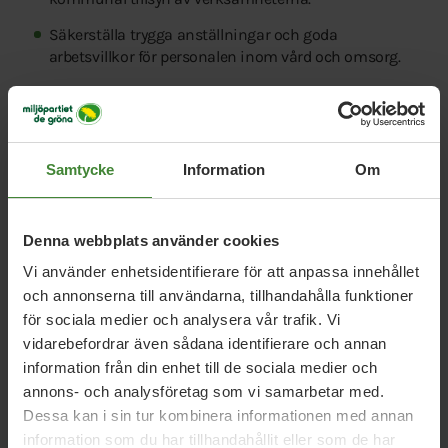
Säkerställa trygga anställningar och goda
arbetsvillkor för personalen inom vård och omsorg.
Satsa på personaltäthet, kompetensutveckling och
personalens språkkunskaper.
Säkerställa att omsorgsboenden erbjuder god,
Samtycke
Information
Om
ekologisk, klimatsmart och näringsrik mat samt
aktiviteter och utevistelse i verksamheterna.
Säkerställa att det finns kommunala utförare av
Denna webbplats använder cookies
hemtjänst, daglig verksamhet och särskilda
Vi använder enhetsidentifierare för att anpassa innehållet
boenden, utöver ideella och privata.
och annonserna till användarna, tillhandahålla funktioner
Höja ersättningarna så att ideella aktörer som
för sociala medier och analysera vår trafik. Vi
erbjuder hög kvalitet vill verka i kommunen.
vidarebefordrar även sådana identifierare och annan
Stoppa minutjakten i hemtjänsten.
information från din enhet till de sociala medier och
HBTQI-certifiera alla verksamheter.
annons- och analysföretag som vi samarbetar med.
Dessa kan i sin tur kombinera informationen med annan
Se till att de tidsbegränsade besluten för personer på
information som du har tillhandahållit eller som de har