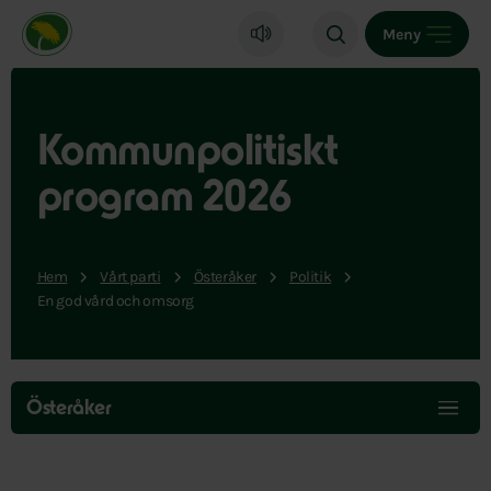
Miljöpartiet de gröna, startsida
Meny
Kommunpolitiskt
program 2026
Hem
Vårt parti
Österåker
Politik
En god vård och omsorg
Hoppa
över
Österåker
menyn