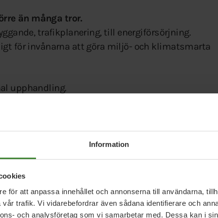
rre än många tror.
ggande, trafikplanering, till energiförsörjning.
gt för invånarna att göra miljö- och klimatsmarta
nal upphandling.
ill natur och människor.
törer.
Information
fintliga byggnader, infrastruktur, träd,
cookies
gheter.
e för att anpassa innehållet och annonserna till användarna, tillh
vår trafik. Vi vidarebefordrar även sådana identifierare och anna
nnons- och analysföretag som vi samarbetar med. Dessa kan i sin