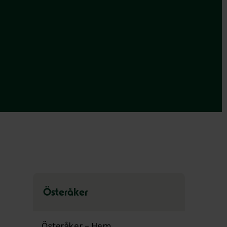
Österåker
Hoppa
över
Österåker – Hem