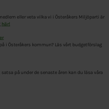
medlem eller veta vilka vi i Österåkers Miljöparti är
g
här!
er
sa på i Österåkers kommun? Läs vårt budgetförslag
tt satsa på under de senaste åren kan du läsa våra