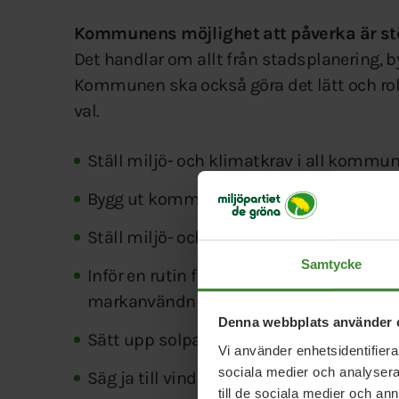
Kommunens möjlighet att påverka är stö
Det handlar om allt från stadsplanering, by
Kommunen ska också göra det lätt och roli
val.
Ställ miljö- och klimatkrav i all kommu
Bygg ut kommunen varsamt med hänsyn t
Ställ miljö- och klimatkrav på alla exploa
Samtycke
Inför en rutin för cirkularitet avseende be
markanvändning.
Denna webbplats använder 
Sätt upp solpaneler på kommunala fasti
Vi använder enhetsidentifierar
sociala medier och analysera 
Säg ja till vindkraft ute till havs.
till de sociala medier och a