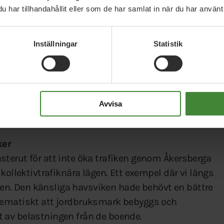
har tillhandahållit eller som de har samlat in när du har använt 
reningar i hur man energieffektiviserar.
Inställningar
Statistik
ningar.
 fordonsflotta.
ling i alla bostadsområden.
Avvisa
t 276:an.
ker
terut för att inte öka trafiken genom Åkersberga
kollektivtrafiknära lägen. Ett exempel där vi längs
viken. Den känsliga havsviken hade behövt en bättre
lematiskt att jordbruksmark bebyggs och
 av belastningen från de boende.