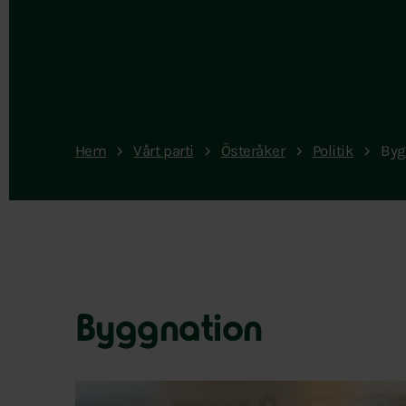
Hem
Vårt parti
Österåker
Politik
Byg
Byggnation