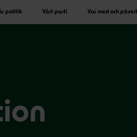
r politik
Vårt parti
Var med och påver
ion