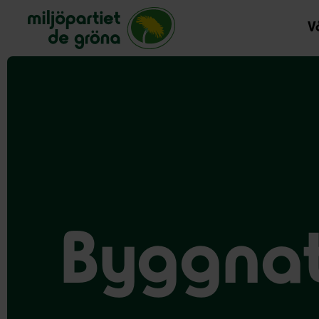
Miljöpartiet de gröna, startsida
Vå
Byggnat