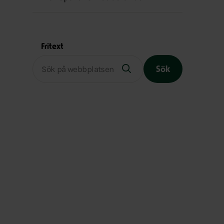
Fritext
Sök
Slutet på menyn