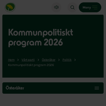
Miljöpartiet de gröna, startsida
Meny
Kommunpolitiskt
program 2026
Hem
Vårt parti
Österåker
Politik
Kommunpolitiskt program 2026
Hoppa
över
Österåker
menyn