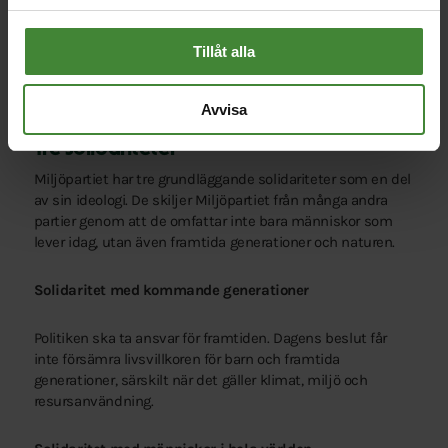
medborgare räknas
Tillåt alla
12. En kommun där din röst blir hörd
Avvisa
Tre solidariteter
Miljöpartiet har tre grundläggande solidariteter som en del
av sin ideologi. De skiljer Miljöpartiet från många andra
partier genom att de omfattar inte bara människor som
lever idag, utan även framtida generationer och naturen.
Solidaritet med kommande generationer
Politiken ska ta ansvar för framtiden. Dagens beslut får
inte försämra livsvillkoren för barn och framtida
generationer, särskilt när det gäller klimat, miljö och
resursanvändning.