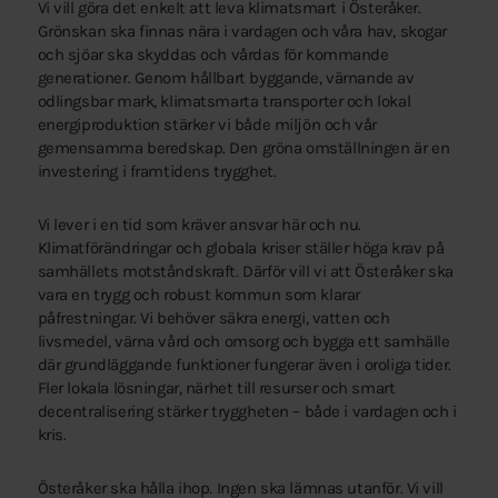
Vi vill göra det enkelt att leva klimatsmart i Österåker.
Grönskan ska finnas nära i vardagen och våra hav, skogar
och sjöar ska skyddas och vårdas för kommande
generationer. Genom hållbart byggande, värnande av
odlingsbar mark, klimatsmarta transporter och lokal
energiproduktion stärker vi både miljön och vår
gemensamma beredskap. Den gröna omställningen är en
investering i framtidens trygghet.
Vi lever i en tid som kräver ansvar här och nu.
Klimatförändringar och globala kriser ställer höga krav på
samhällets motståndskraft. Därför vill vi att Österåker ska
vara en trygg och robust kommun som klarar
påfrestningar. Vi behöver säkra energi, vatten och
livsmedel, värna vård och omsorg och bygga ett samhälle
där grundläggande funktioner fungerar även i oroliga tider.
Fler lokala lösningar, närhet till resurser och smart
decentralisering stärker tryggheten – både i vardagen och i
kris.
Österåker ska hålla ihop. Ingen ska lämnas utanför. Vi vill