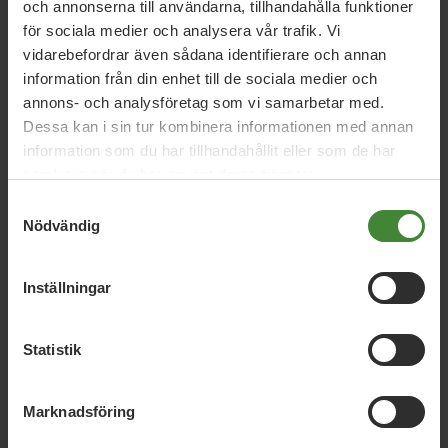
och annonserna till användarna, tillhandahålla funktioner
6. En god vård och omsorg med trygghet i
för sociala medier och analysera vår trafik. Vi
varje skede av livet
vidarebefordrar även sådana identifierare och annan
information från din enhet till de sociala medier och
annons- och analysföretag som vi samarbetar med.
7. En stark samverkan för social trygghet
Dessa kan i sin tur kombinera informationen med annan
information som du har tillhandahållit eller som de har
samlat in när du har använt deras tjänster.
8. En livskraftig skärgård och landsbygd
Samtyckesval
Nödvändig
9. En kultur och fritid som gör livet rikare
Inställningar
10. En levande, trygg och hälsosam
Statistik
bostadsmiljö
Marknadsföring
11. En inkluderande kommun där alla