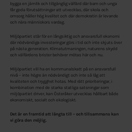
bygga en jämlik och tillgänglig välfärd där barn och unga
får goda förutsättningar att utvecklas, där skola och
omsorg håller hög kvalitet och där demokratin är levande
och nära människors vardag.
Miljöpartiet står för en långsiktig och ansvarsfull ekonomi
där nödvändiga investeringar görs i tid och inte skjuts över
på nästa generation. Klimatutmaningen, naturens skydd
och välfärdens brister behöver mötas här och nu.
Miljöpartiet vill ha en kommunalskatt på en ansvarsfull
nivå – inte högre än nödvändigt och inte så låg att
kvaliteten och trygghet hotas. Med rätt prioriteringar, i
kombination med de starka statliga satsningar som
miljöpartiet driver, kan Österåker utvecklas hållbart både
ekonomiskt, socialt och ekologiskt.
Det är en framtid att längta till – och tillsammans kan
vi göra den möjlig.