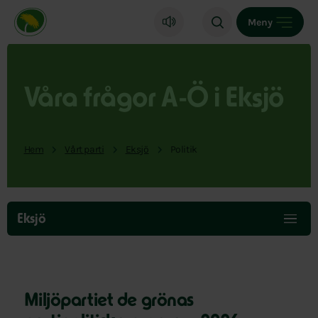
Miljöpartiet de gröna, startsida
Meny
Våra frågor A-Ö i Eksjö
Hem
Vårt parti
Eksjö
Politik
Hoppa
över
Eksjö
menyn
Miljöpartiet de grönas