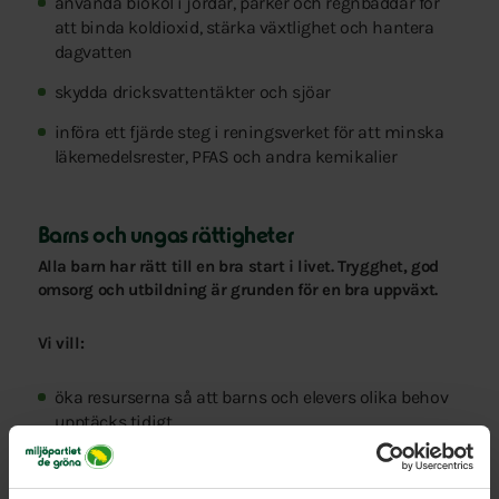
använda biokol i jordar, parker och regnbäddar för
att binda koldioxid, stärka växtlighet och hantera
dagvatten
skydda dricksvattentäkter och sjöar
införa ett fjärde steg i reningsverket för att minska
läkemedelsrester, PFAS och andra kemikalier
Barns och ungas rättigheter
Alla barn har rätt till en bra start i livet. Trygghet, god
omsorg och utbildning är grunden för en bra uppväxt.
Vi vill:
öka resurserna så att barns och elevers olika behov
upptäcks tidigt
satsa på elevhälsan för att förebygga psykisk ohälsa