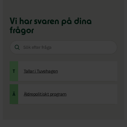
Vi har svaren
på dina
frågor
Sök
efter
fråga:
Tallar i Tuvehagen
T
Äldrepolitiskt program
Ä