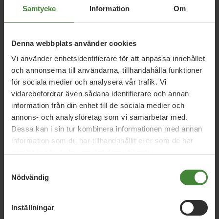
servera mer ekologisk, svensk och växtbaserad
Samtycke
Information
Om
skolmat
erbjud alla elever gratis frukost
Denna webbplats använder cookies
satsa på förebyggande arbete och insatser mot
mobbning, våld, droger, kriminalitet och ohälsa
Vi använder enhetsidentifierare för att anpassa innehållet
och annonserna till användarna, tillhandahålla funktioner
skapa meningsfulla fritidsaktiviteter och trygga
för sociala medier och analysera vår trafik. Vi
mötesplatser
vidarebefordrar även sådana identifierare och annan
säkra att skolan är en trygg miljö med fler
information från din enhet till de sociala medier och
närvarande vuxna
annons- och analysföretag som vi samarbetar med.
Dessa kan i sin tur kombinera informationen med annan
information som du har tillhandahållit eller som de har
Äldreomsorg och trygghet
samlat in när du har använt deras tjänster.
Trygghet är att veta att stöd finns när det behövs.
Samtyckesval
Äldreomsorgen ska präglas av respekt, kontinuitet och
Nödvändig
individens behov där även social och fysisk aktivering
ingår.
Inställningar
Vi vill: