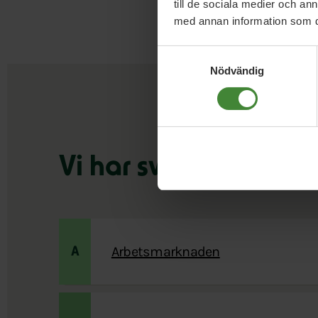
till de sociala medier och a
med annan information som du 
Samtyckesval
Nödvändig
Vi har svaren på din
Arbetsmarknaden
A