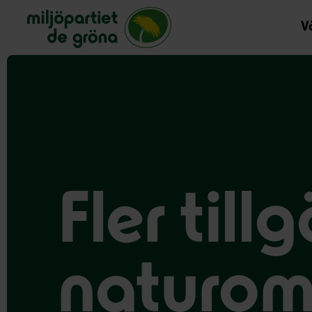
Miljöpartiet de gröna, startsida
Vå
Fler till
naturo