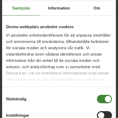
utformas utifrån lokalt uttryckta och individuella behov, för
Samtycke
Information
Om
en förbättrad arbetsmiljö för alla. För att främja kontinuitet
i läraryrket krävs en lönesättning som belönar erfarenhet
och ger en tydlig löneutveckling utan att läraren behöver
Denna webbplats använder cookies
byta jobb.
Vi använder enhetsidentifierare för att anpassa innehållet
och annonserna till användarna, tillhandahålla funktioner
för sociala medier och analysera vår trafik. Vi
vidarebefordrar även sådana identifierare och annan
information från din enhet till de sociala medier och
annons- och analysföretag som vi samarbetar med.
Vi har svaren på dina
Dessa kan i sin tur kombinera informationen med annan
information som du har tillhandahållit eller som de har
frågor
samlat in när du har använt deras tjänster.
Sök
Samtyckesval
efter
fråga:
Nödvändig
Inställningar