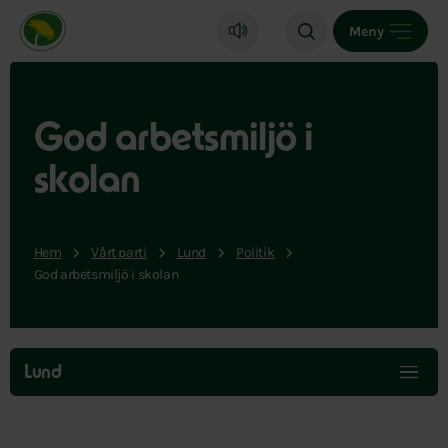
Miljöpartiet de gröna, startsida
Meny
God arbetsmiljö i
skolan
Hem
Vårt parti
Lund
Politik
God arbetsmiljö i skolan
Hoppa
över
Lund
menyn