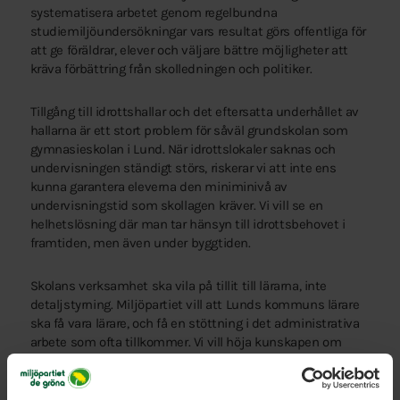
systematisera arbetet genom regelbundna
studiemiljöundersökningar vars resultat görs offentliga för
att ge föräldrar, elever och väljare bättre möjligheter att
kräva förbättring från skolledningen och politiker.
Tillgång till idrottshallar och det eftersatta underhållet av
hallarna är ett stort problem för såväl grundskolan som
gymnasieskolan i Lund. När idrottslokaler saknas och
undervisningen ständigt störs, riskerar vi att inte ens
kunna garantera eleverna den miniminivå av
undervisningstid som skollagen kräver. Vi vill se en
helhetslösning där man tar hänsyn till idrottsbehovet i
framtiden, men även under byggtiden.
Skolans verksamhet ska vila på tillit till lärarna, inte
detaljstyrning. Miljöpartiet vill att Lunds kommuns lärare
ska få vara lärare, och få en stöttning i det administrativa
arbete som ofta tillkommer. Vi vill höja kunskapen om
neuropsykiatriska funktionsnedsättningar (NPF) hos all
personal som möter elever. Därutöver är det viktigt att
lärarna ges utrymme till kompetensutveckling och att den