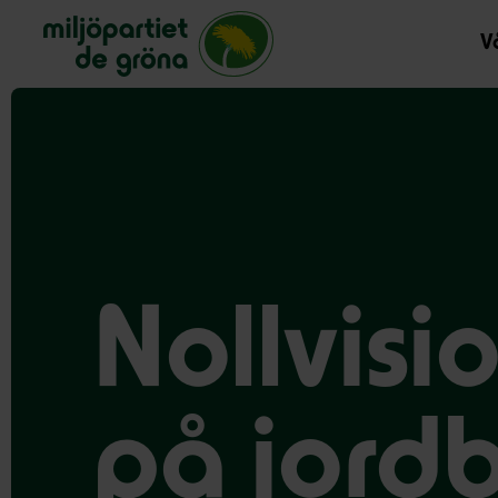
Miljöpartiet de gröna, startsida
Vå
Nollvis
på jord