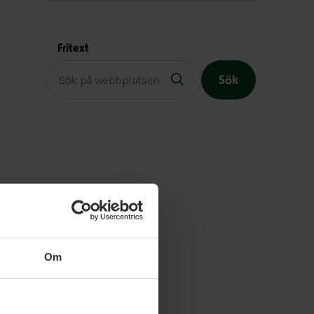
Fritext
Sök
Slutet på menyn
Om