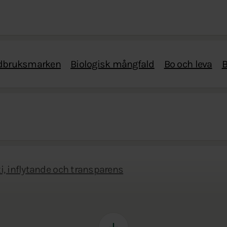
rdbruksmarken
Biologisk mångfald
Bo och leva
B
, inflytande och transparens