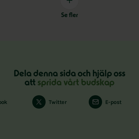
Se fler
Dela denna sida och hjälp oss
att
sprida vårt budskap
ook
Twitter
E-post