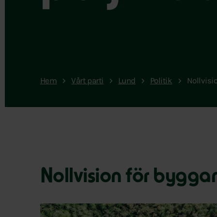
Hem
Vårt parti
Lund
Politik
Nollvisi
Nollvision för bygg