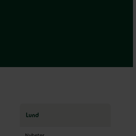
Lund
Hoppa
över
Nyheter