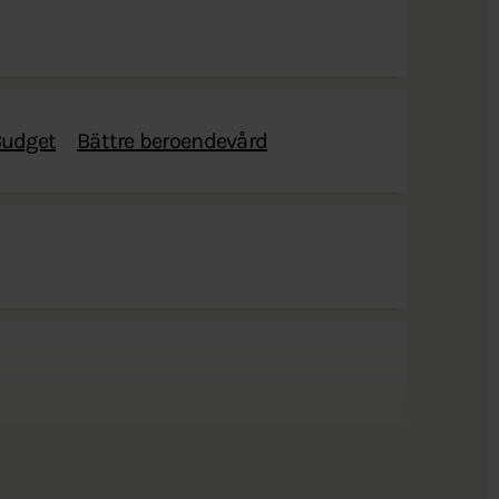
udget
Bättre beroendevård