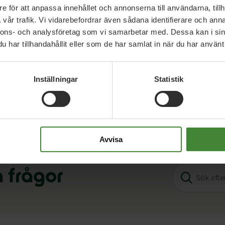
sor och minimerar onödigt markutnyttjande.
e för att anpassa innehållet och annonserna till användarna, tillh
vår trafik. Vi vidarebefordrar även sådana identifierare och anna
är det är möjligt, framförallt på redan hårdgjorda
nnons- och analysföretag som vi samarbetar med. Dessa kan i sin
ch bevara jordbruksmarken.
har tillhandahållit eller som de har samlat in när du har använt 
Inställningar
Statistik
Avvisa
a frågor