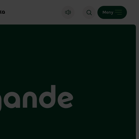
ka
Meny
ggande