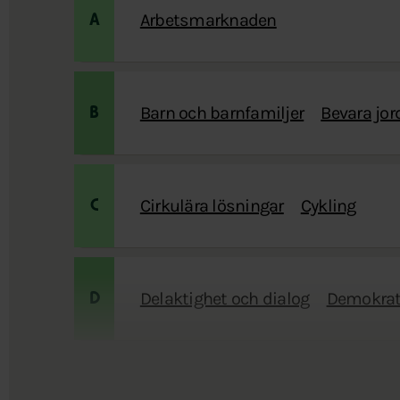
Arbetsmarknaden
A
Barn och barnfamiljer
Bevara jo
B
Cirkulära lösningar
Cykling
C
Delaktighet och dialog
Demokrati
D