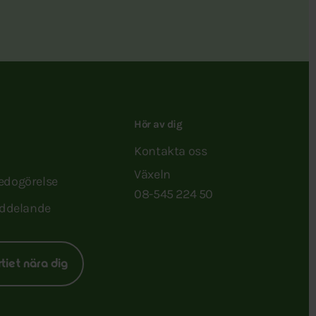
Hör av dig
Kontakta oss
Växeln
redogörelse
08-545 224 50
ddelande
rtiet nära dig