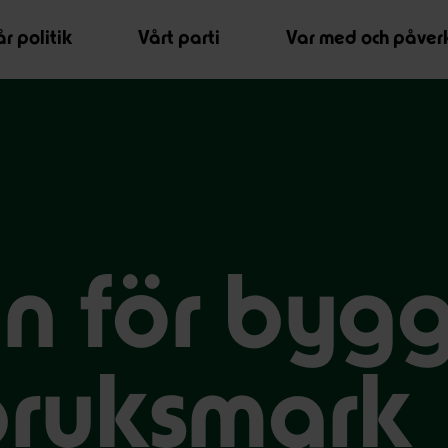
r politik
Vårt parti
Var med och påver
ion för by
bruksmark