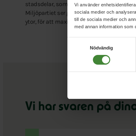
stadsdelar, som minskar behovet av bilre
Vi använder enhetsidentifierar
sociala medier och analysera 
Miljöpartiet ser gärna att vi bygger högt d
till de sociala medier och a
ytor, för att maximera markutnyttjande o
med annan information som du 
Samtyckesval
Nödvändig
Vi har svaren på din