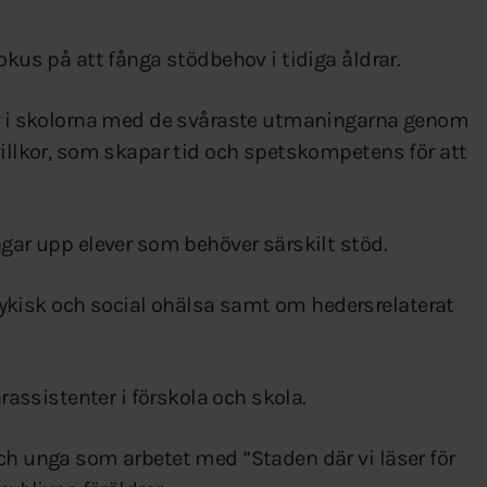
okus på att fånga stödbehov i tidiga åldrar.
rer i skolorna med de svåraste utmaningarna genom
villkor, som skapar tid och spetskompetens för att
ngar upp elever som behöver särskilt stöd.
kisk och social ohälsa samt om hedersrelaterat
arassistenter i förskola och skola.
och unga som arbetet med ”Staden där vi läser för