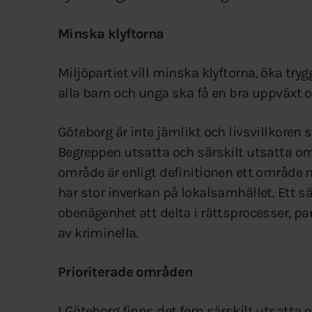
Minska klyftorna
Miljöpartiet vill minska klyftorna, öka tr
alla barn och unga ska få en bra uppväxt o
Göteborg är inte jämlikt och livsvillkoren 
Begreppen utsatta och särskilt utsatta om
område är enligt definitionen ett område
har stor inverkan på lokalsamhället. Ett 
obenägenhet att delta i rättsprocesser, p
av kriminella.
Prioriterade områden
I Göteborg finns det fem särskilt utsatta