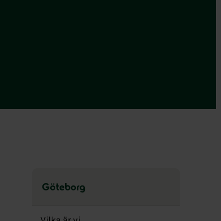
Göteborg
Hoppa
över
Vilka är vi