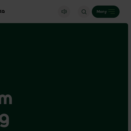
ka
Meny
am
rg