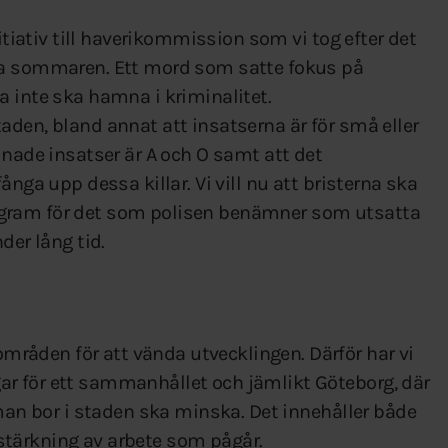
nitiativ till haverikommission som vi tog efter det
ra sommaren. Ett mord som satte fokus på
a inte ska hamna i kriminalitet.
aden, bland annat att insatserna är för små eller
dnade insatser är A och O samt att det
ånga upp dessa killar. Vi vill nu att bristerna ska
gram för det som polisen benämner som utsatta
der lång tid.
åden för att vända utvecklingen. Därför har vi
r för ett sammanhållet och jämlikt Göteborg, där
 man bor i staden ska minska. Det innehåller både
örstärkning av arbete som pågår.