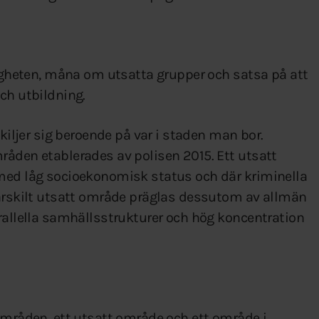
yggheten, måna om utsatta grupper och satsa på att
ch utbildning.
skiljer sig beroende på var i staden man bor.
råden etablerades av polisen 2015. Ett utsatt
 med låg socioekonomisk status och där kriminella
särskilt utsatt område präglas dessutom av allmän
arallella samhällsstrukturer och hög koncentration
 områden, ett utsatt område och ett område i