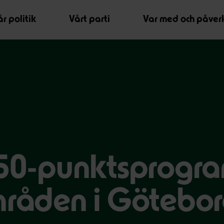
r politik
Vårt parti
Var med och påver
s 50-punktsprogr
områden i Götebo