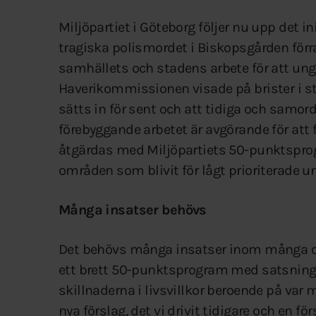
Miljöpartiet i Göteborg följer nu upp det i
tragiska polismordet i Biskopsgården för
samhällets och stadens arbete för att ung
Haverikommissionen visade på brister i st
sätts in för sent och att tidiga och samor
förebyggande arbetet är avgörande för att f
åtgärdas med Miljöpartiets 50-punktspro
områden som blivit för lågt prioriterade un
Många insatser behövs
Det behövs många insatser inom många omr
ett brett 50-punktsprogram med satsninga
skillnaderna i livsvillkor beroende på var
nya förslag, det vi drivit tidigare och en f