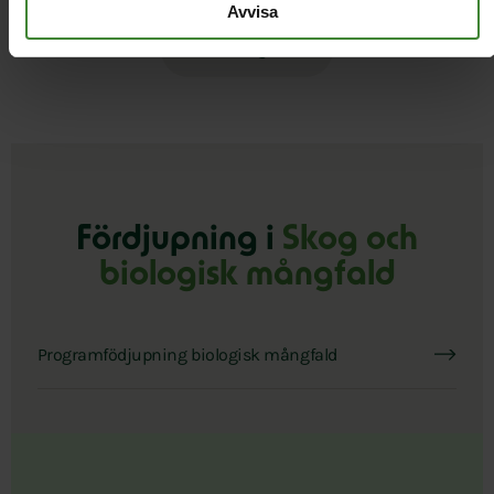
Avvisa
Läs alla nyheter
Fördjupning i
Skog och
biologisk mångfald
Programfödjupning biologisk mångfald