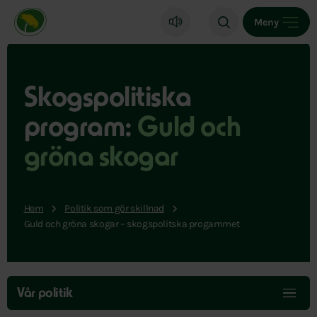
Miljöpartiet de gröna, startsida
Meny
Skogspolitiska
program:
Guld och
gröna skogar
Hem
Politik som gör skillnad
Guld och gröna skogar – skogspolitska progammet
Hoppa
över
Vår politik
menyn