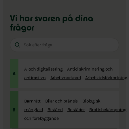
Vi har svaren
på dina
frågor
Sök
efter
fråga:
AI och digitalisering
Antidiskriminering och
A
antirasism
Arbetsmarknad
Arbetstidsförkortning
Barnrätt
Bilar och bränsle
Biologisk
mångfald
Bistånd
Bostäder
Brottsbekämpning
B
och förebyggande