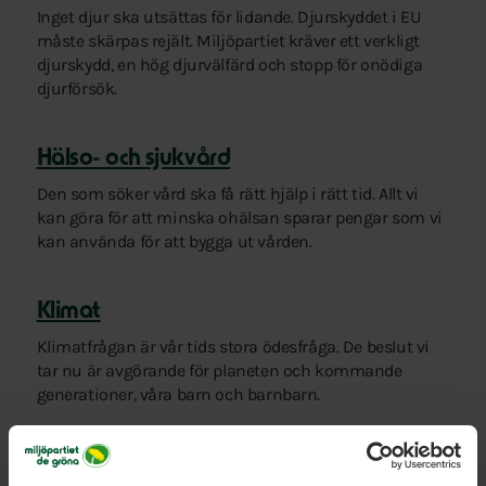
Inget djur ska utsättas för lidande. Djurskyddet i EU
måste skärpas rejält. Miljöpartiet kräver ett verkligt
djurskydd, en hög djurvälfärd och stopp för onödiga
djurförsök.
Hälso- och sjukvård
Den som söker vård ska få rätt hjälp i rätt tid. Allt vi
kan göra för att minska ohälsan sparar pengar som vi
kan använda för att bygga ut vården.
Klimat
Klimatfrågan är vår tids stora ödesfråga. De beslut vi
tar nu är avgörande för planeten och kommande
generationer, våra barn och barnbarn.
Migration och lika rätt