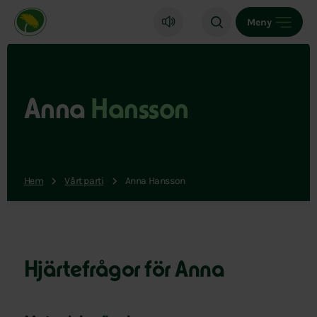
Miljöpartiet de gröna, startsida
Meny
Anna
Hansson
Hem
Vårt parti
Anna Hansson
Hjärtefrågor för Anna