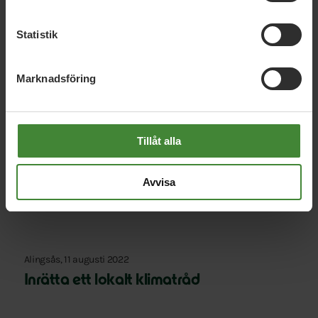
Statistik
Marknadsföring
Aktuella frågor i region och
kommun
Tillåt alla
Alingsås, 15 augusti 2022
Avvisa
Den mest positiva kraften för miljön
Alingsås, 11 augusti 2022
Inrätta ett lokalt klimatråd