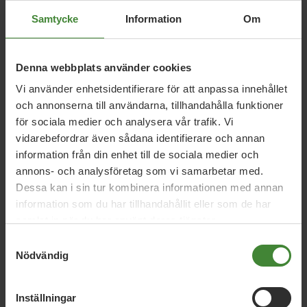
Vi står upp för en öppen och human flyktingpolitik –
Samtycke
Information
Om
och för fred, rättvisa och klimat i världen.
Rätt att må bra
Denna webbplats använder cookies
Vi använder enhetsidentifierare för att anpassa innehållet
Många lider av stress och utmattning. Barn och ungas
psykiska ohälsa har ökat. Trenden ska vändas. Vi vill
och annonserna till användarna, tillhandahålla funktioner
göra psykiatrin för barn och unga köfri – och skapa ett
för sociala medier och analysera vår trafik. Vi
samhälle där alla kan må bra.
vidarebefordrar även sådana identifierare och annan
information från din enhet till de sociala medier och
annons- och analysföretag som vi samarbetar med.
Dessa kan i sin tur kombinera informationen med annan
Mer om Anna Hansson
information som du har tillhandahållit eller som de har
samlat in när du har använt deras tjänster.
Samtyckesval
Nödvändig
Om politik
Inställningar