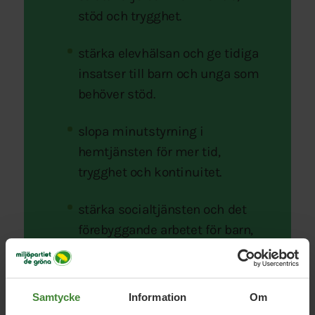
stöd och trygghet.
stärka elevhälsan och ge tidiga
insatser till barn och unga som
behöver stöd.
slopa minutstyrning i
hemtjänsten för mer tid,
trygghet och kontinuitet.
stärka socialtjänsten och det
förebyggande arbetet för barn,
unga och familjer.
ha kortare arbetstid med
Samtycke
Information
Om
samma lön, bättre omsorg och