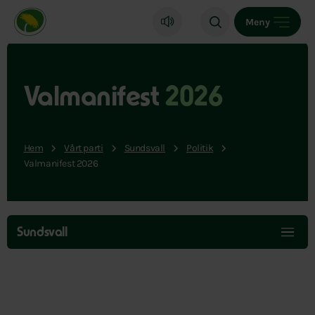
Miljöpartiet de gröna, startsida
Meny
Valmanifest
2026
Hem
Vårt parti
Sundsvall
Politik
Valmanifest 2026
Hoppa
över
Sundsvall
menyn