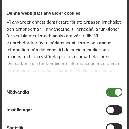
friskare personal.
Denna webbplats använder cookies
Vi använder enhetsidentifierare för att anpassa innehållet
och annonserna till användarna, tillhandahålla funktioner
för sociala medier och analysera vår trafik. Vi
Alla ska känna sig hemma: i
vidarebefordrar även sådana identifierare och annan
information från din enhet till de sociala medier och
Nacksta, Skönsberg,
annons- och analysföretag som vi samarbetar med.
Dessa kan i sin tur kombinera informationen med annan
Svartvik och var du än är
information som du har tillhandahållit eller som de har
samlat in när du har använt deras tjänster.
Vi är ett feministiskt och antirasistiskt
Samtyckesval
parti som står upp för allas lika värde. Med
Nödvändig
respekt för mångfald, jämställdhet och
jämlikhet vill vi skapa ett Sundsvall där
Inställningar
alla känner sig hemma och blir lyssnade
på.
Statistik