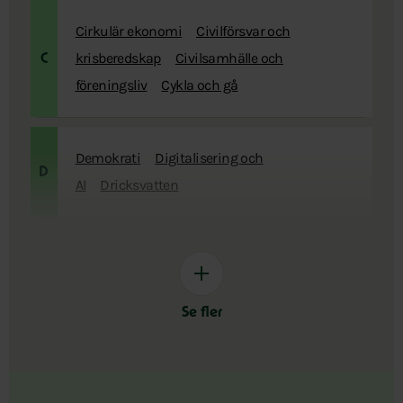
Cirkulär ekonomi
Civilförsvar och
krisberedskap
Civilsamhälle och
C
föreningsliv
Cykla och gå
Demokrati
Digitalisering och
D
AI
Dricksvatten
Se fler