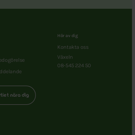
Hör av dig
Kontakta oss
Växeln
redogörelse
08-545 224 50
ddelande
rtiet nära dig