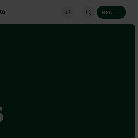
ka
Meny
s