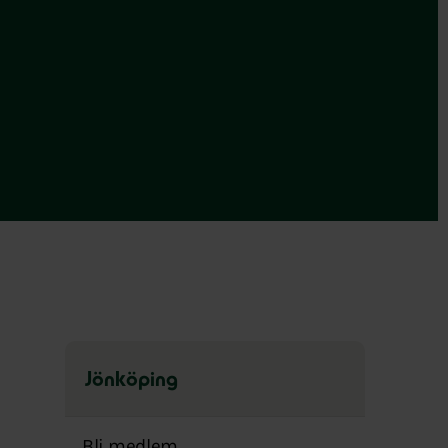
Jönköping
Hoppa
över
Bli medlem