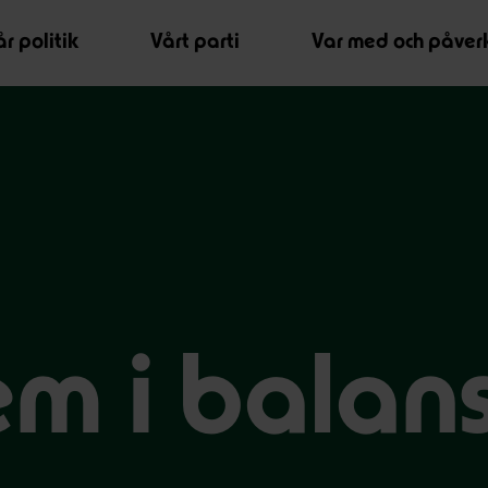
r politik
Vårt parti
Var med och påver
em i balan