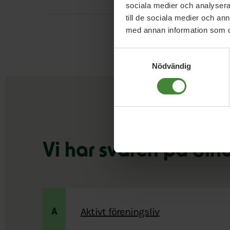
sociala medier och analysera 
till de sociala medier och a
med annan information som du 
Samtyckesval
Nödvändig
Vi har svaren på din
Aktivt föreningsliv
A