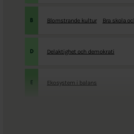
Blomstrande kultur
Bra skola och
B
Delaktighet och demokrati
D
Ekosystem i balans
E