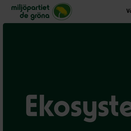
Miljöpartiet de gröna, startsida
Vå
Ekosyst