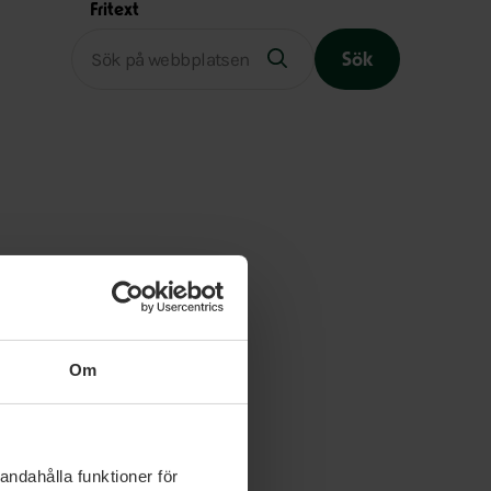
Fritext
Sök
Slutet på menyn
Om
andahålla funktioner för