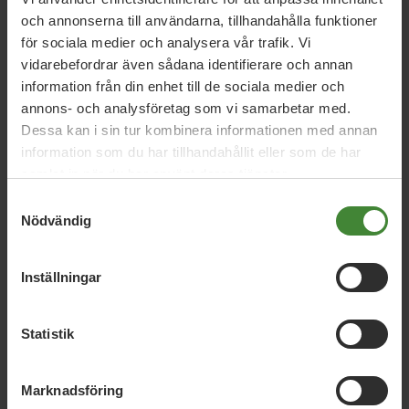
funktionsnedsättning?
och annonserna till användarna, tillhandahålla funktioner
De möter ofta större hinder för att delta i aktiviteter.
för sociala medier och analysera vår trafik. Vi
Anpassade insatser gör det möjligt för fler att vara med.
vidarebefordrar även sådana identifierare och annan
Det skapar ett mer inkluderande samhälle.
information från din enhet till de sociala medier och
annons- och analysföretag som vi samarbetar med.
Vad innebär en rättvis fördelning av föreningsstöd?
Dessa kan i sin tur kombinera informationen med annan
Att resurser fördelas utifrån behov och ger likvärdiga
information som du har tillhandahållit eller som de har
möjligheter. Det ska vara transparent och jämställt mellan
olika verksamheter. På så sätt stärks hela föreningslivet.
samlat in när du har använt deras tjänster.
Samtyckesval
Varför är ungdomsgårdar viktiga?
Nödvändig
De ger en trygg plats för möten, aktiviteter och
gemenskap. Det kan förebygga utanförskap och skapa
social trygghet. När de finns i alla tätorter blir de
Inställningar
tillgängliga för fler.
Statistik
Marknadsföring