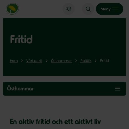
Miljöpartiet de gröna, startsida
Meny
Fritid
Hem
Vårt parti
Östhammar
Politik
Fritid
Hoppa
över
Östhammar
menyn
En aktiv fritid och ett aktivt liv