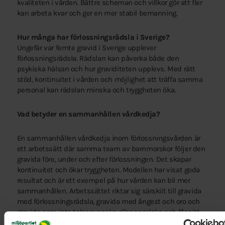
kvaliteten i vården. Bättre scheman och villkor gör att fler
kan arbeta kvar och ger en mer stabil bemanning.
Hur många har förlossningsrädsla i Sverige?
Ungefär var femte gravid i Sverige upplever
förlossningsrädsla. Rädslan kan påverka både den
psykiska hälsan och hur graviditeten upplevs. Med rätt
stöd, kontinuitet i vården och möjlighet att träffa samma
personal kan rädslan minska och tryggheten öka.
Vad betyder en sammanhållen vårdkedja?
En sammanhållen vårdkedja inom förlossningsvården är
ett arbetssätt där samma team av barnmorskor följer den
gravida före, under och efter förlossningen. Det skapar
kontinuitet och ökar tryggheten. Modellen har visat goda
resultat och är ett exempel på hur vården kan bli mer
sammanhållen. Arbetssättet riktar sig särskilt till gravida
med förlossningsrädsla, gravida med ångest och oro och
gravida som inte talar svenska eller engelska och får sitt
första barn i Sverige. Arbetssättet finns i Malmö som ett