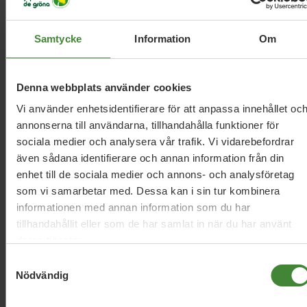
projekt under namnat Min barnmorska, efter ett förslag
från Miljpartiet
Samtycke
Information
Om
Vad är en doula?
En doula är en person som ger stöd före, under och efter
förlossningen. Doulan har ingen medicinsk roll utan
Denna webbplats använder cookies
fokuserar på trygghet, närvaro och stöd. En kulturdoula kan
Vi använder enhetsidentifierare för att anpassa innehållet oc
även hjälpa till med språk och kulturförståelse, vilket
annonserna till användarna, tillhandahålla funktioner för
underlättar kommunikationen med vårdpersonalen.
sociala medier och analysera vår trafik. Vi vidarebefordrar
även sådana identifierare och annan information från din
enhet till de sociala medier och annons- och analysföretag
Sammanfattning
som vi samarbetar med. Dessa kan i sin tur kombinera
Miljöpartiet vill förbättra graviditets- och
informationen med annan information som du har
förlossningsvården i Skåne genom ökad trygghet, bättre
tillhandahållit eller som de har samlat in när du har använt
bemanning och mer individanpassad vård. Sammanhållna
deras tjänster.
vårdteam, fler barnmorskor och en garanti att det finns ett
familje-BB efter förlossningen ska ge bättre stöd före,
Samtyckesval
under och efter förlossningen. Partiet vill också stärka
Nödvändig
eftervården, införa en nollvision för förlossningsskador och
erbjuda stöd från doulor. Målet är en jämlik och trygg vård