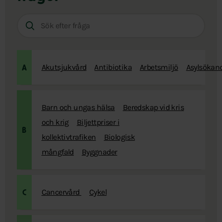
Sök
efter
fråga:
Akutsjukvård
Antibiotika
Arbetsmiljö
Asylsökan
A
Barn och ungas hälsa
Beredskap vid kris
och krig
Biljettpriser i
B
kollektivtrafiken
Biologisk
mångfald
Byggnader
Cancervård
Cykel
C