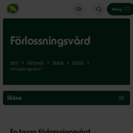
Miljöpartiet de gröna, startsida
Meny
Förlossningsvård
Hem
Vårt parti
Skåne
Politik
Förlossningsvård
Hoppa
över
Skåne
menyn
En trygg förlossningsvård