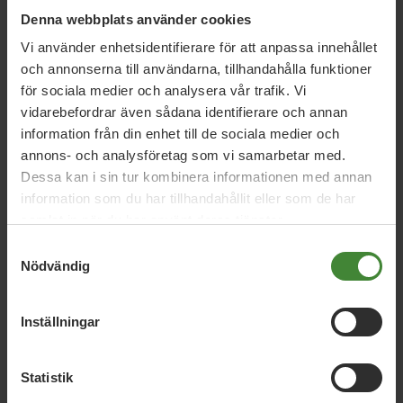
Denna webbplats använder cookies
Vi använder enhetsidentifierare för att anpassa innehållet
och annonserna till användarna, tillhandahålla funktioner
för sociala medier och analysera vår trafik. Vi
vidarebefordrar även sådana identifierare och annan
information från din enhet till de sociala medier och
Vi har svaren på dina
annons- och analysföretag som vi samarbetar med.
frågor
Dessa kan i sin tur kombinera informationen med annan
information som du har tillhandahållit eller som de har
Sök
efter
fråga:
samlat in när du har använt deras tjänster.
Samtyckesval
Nödvändig
Cirkulär ekonomi
C
Inställningar
Energi
E
Statistik