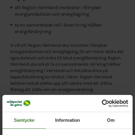
att Region Värmland investerar i förnybar
energiproduktion och energilagring
ta en samordnade roll i länet kring hållbar
energiförsörjning
Vi vill att Region Värmland ska investera i förnybar
energiproduktion och energilagring, för att minst täcka det
egna behovet och bidra till lokal energiförsörjning. Region
Värmland ska också ta en samordnande roll kring hållbar
energiförsörjning i Värmland och fortsätta driva på
kapacitetsökning av elnätet i länet. Region Värmland
behöver också stärka upp sitt arbete med att stötta
företag att ställa om sin energianvändning.
Vid om- och nybyggnad ska regionen prioritera
energieffektivitet och använda livscykelanalyser för
klimatsmarta materialval – med ökat träbyggande som
Samtycke
Information
Om
naturlig följd. Vi vill också förbättra underhållet för de
fastigheter som Region Värmland äger.