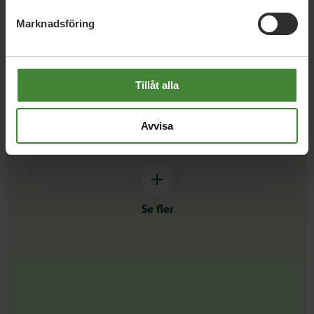
Marknadsföring
Folkhälsa
Folkhögskolor och folkbildning
F
Tillåt alla
Hälso- och sjukvård
Hållbart arbetsliv för
H
sjukvårdspersonalen
Avvisa
Se fler