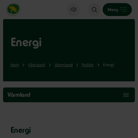
Miljöpartiet de gröna, startsida
Meny
Energi
Hem
Vårt parti
Värmland
Politik
Energi
Hoppa
över
Värmland
menyn
Energi