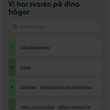
Vi har svaren på dina
frågor
Sök
efter
fråga:
Cirkulär ekonomi
C
Energi
E
Folkhälsa
Folkhögskolor och folkbildning
F
Hälso- och sjukvård
Hållbart arbetsliv för