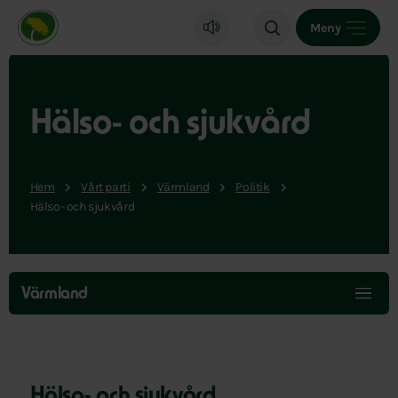
Miljöpartiet de gröna, startsida
Meny
Hälso- och sjukvård
Hem
Vårt parti
Värmland
Politik
Hälso- och sjukvård
Hoppa
över
Värmland
menyn
Hälso- och sjukvård