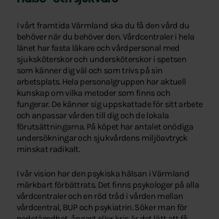
I vårt framtida Värmland ska du få den vård du
behöver när du behöver den. Vårdcentraler i hela
länet har fasta läkare och vårdpersonal med
sjuksköterskor och undersköterskor i spetsen
som känner dig väl och som trivs på sin
arbetsplats. Hela personalgruppen har aktuell
kunskap om vilka metoder som finns och
fungerar. De känner sig uppskattade för sitt arbete
och anpassar vården till dig och de lokala
förutsättningarna. På köpet har antalet onödiga
undersökningar och sjukvårdens miljöavtryck
minskat radikalt.
I vår vision har den psykiska hälsan i Värmland
märkbart förbättrats. Det finns psykologer på alla
vårdcentraler och en röd tråd i vården mellan
vårdcentral, BUP och psykiatrin. Söker man för
nedstämdhet, ångest eller kris är det lätt att få