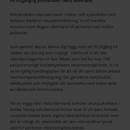
En tillgänglig primärvård i hela Värmland
Primärvården ska vara navet i hälso- och sjukvården och
behöver därför en resursförstärkning. Vi vill överföra
resurser inom Region Värmland till personal som möter
patienter.
Som patient ska du känna dig trygg med att få tillgång till
vården så nära dig som möjligt. Därför vill vi att alla
värmlänningar har en fast läkare som har ha max 1100
patienter enligt Socialstyrelsens rekommendationer. Vi vill
se en tydlig handlingsplan för att nå dit samt bättre arbete
med kompetensförsörjning. Det ger bättre kontinuitet,
vårdkvalitet och möjlighet att samverka med andra delar
av vården och kommunerna.
För en trygg vård i hela Värmland behöver akutsjukvården i
Arvika, Torsby och Karlstad finnas kvar. Vi vill även fortsatt
utveckla mobila team. Digital vård behöver utvecklas men
det är viktigt att säkerställa att den inte ersätter fysisk
vård för patienter med komplexa behov.