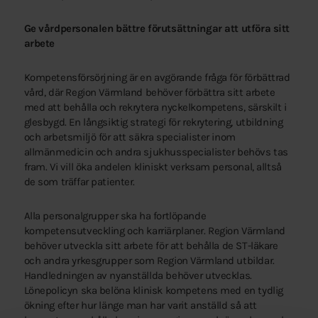
Ge vårdpersonalen bättre förutsättningar att utföra sitt
arbete
Kompetensförsörjning är en avgörande fråga för förbättrad
vård, där Region Värmland behöver förbättra sitt arbete
med att behålla och rekrytera nyckelkompetens, särskilt i
glesbygd. En långsiktig strategi för rekrytering, utbildning
och arbetsmiljö för att säkra specialister inom
allmänmedicin och andra sjukhusspecialister behövs tas
fram. Vi vill öka andelen kliniskt verksam personal, alltså
de som träffar patienter.
Alla personalgrupper ska ha fortlöpande
kompetensutveckling och karriärplaner. Region Värmland
behöver utveckla sitt arbete för att behålla de ST-läkare
och andra yrkesgrupper som Region Värmland utbildar.
Handledningen av nyanställda behöver utvecklas.
Lönepolicyn ska belöna klinisk kompetens med en tydlig
ökning efter hur länge man har varit anställd så att