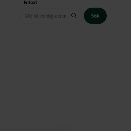
Fritext
Sök
Slutet på menyn