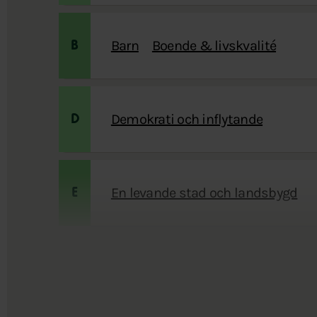
Barn
Boende & livskvalité
B
Demokrati och inflytande
D
En levande stad och landsbygd
E