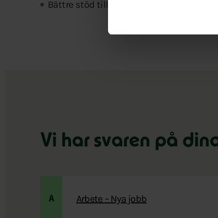
Bättre stöd till anhöriga och utsatta gru
Vi har svaren på din
Arbete – Nya jobb
A