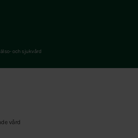
älso- och sjukvård
nde vård