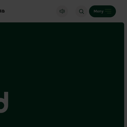
ka
Meny
d