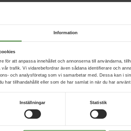
al inom vård och omsorg med satsningar på:
Information
cookies
e för att anpassa innehållet och annonserna till användarna, tillh
vår trafik. Vi vidarebefordrar även sådana identifierare och anna
nnons- och analysföretag som vi samarbetar med. Dessa kan i sin
er ska finnas
har tillhandahållit eller som de har samlat in när du har använt 
Inställningar
Statistik
hovsstyrd
tt få hjälp