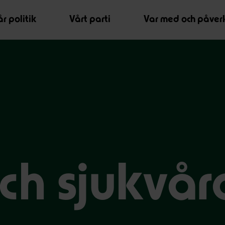
r politik
Vårt parti
Var med och påver
ch sjukvår