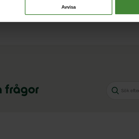
pper
Avvisa
a frågor