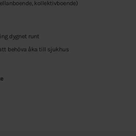
 mellanboende, kollektivboende)
ng dygnet runt
att behöva åka till sjukhus
te