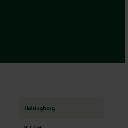
Helsingborg
Hoppa
över
Nyheter