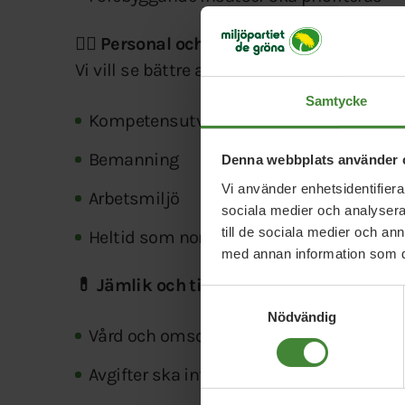
🧑‍⚕️ Personal och arbetsvillkor
Vi vill se bättre arbetsvillkor för person
Samtycke
Kompetensutveckling
Bemanning
Denna webbplats använder 
Vi använder enhetsidentifierar
Arbetsmiljö
sociala medier och analysera 
till de sociala medier och a
Heltid som norm, men flexibla arbetstid
med annan information som du 
💊 Jämlik och tillgänglig vård
Samtyckesval
Nödvändig
Vård och omsorg ska vara jämlik och be
Avgifter ska inte hindra människor från a