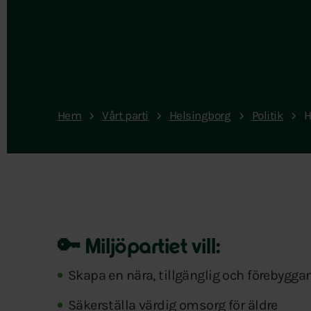
Hem
Vårt parti
Helsingborg
Politik
H
🔑 Miljöpartiet vill:
Skapa en nära, tillgänglig och förebygga
Säkerställa värdig omsorg för äldre