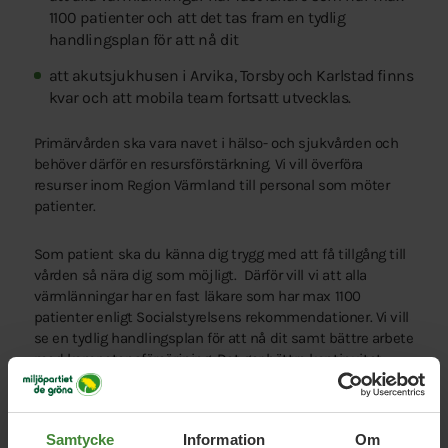
1100 patienter och att det tas fram en tydlig
handlingsplan för att nå dit
att akutsjukhusen i Arvika, Torsby och Karlstad finns
kvar och att mobila team fortsatt utvecklas.
Primärvården ska vara navet i hälso- och sjukvården och
behöver därför en resursförstärkning. Vi vill överföra
resurser inom Region Värmland till personal som möter
patienter.
Som patient ska du känna dig trygg med att få tillgång till
vården så nära dig som möjligt. Därför vill vi att alla
värmlänningar har en fast läkare som har max 1100
patienter enligt Socialstyrelsens rekommendationer. Vi vill
se en tydlig handlingsplan för att nå dit samt bättre arbete
med kompetensförsörjning. Det ger bättre kontinuitet,
vårdkvalitet och möjlighet att samverka med andra delar
av vården och kommunerna.
Samtycke
Information
Om