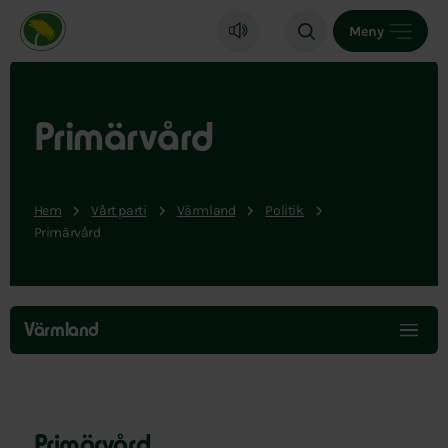
Miljöpartiet de gröna, startsida
Meny
Primärvård
Hem
Vårt parti
Värmland
Politik
Primärvård
Hoppa
över
Värmland
menyn
Primärvård