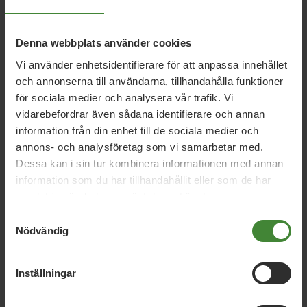
För en trygg vård i hela Värmland behöver akutsjukvården i
Arvika, Torsby och Karlstad finnas kvar. Vi vill även fortsatt
utveckla mobila team. Digital vård behöver utvecklas men
Denna webbplats använder cookies
det är viktigt att säkerställa att den inte ersätter fysisk
vård för patienter med komplexa behov.
Vi använder enhetsidentifierare för att anpassa innehållet
och annonserna till användarna, tillhandahålla funktioner
för sociala medier och analysera vår trafik. Vi
vidarebefordrar även sådana identifierare och annan
information från din enhet till de sociala medier och
annons- och analysföretag som vi samarbetar med.
Dessa kan i sin tur kombinera informationen med annan
Vi har svaren på dina
information som du har tillhandahållit eller som de har
samlat in när du har använt deras tjänster.
frågor
Samtyckesval
Sök
Nödvändig
efter
fråga:
Inställningar
Cirkulär ekonomi
C