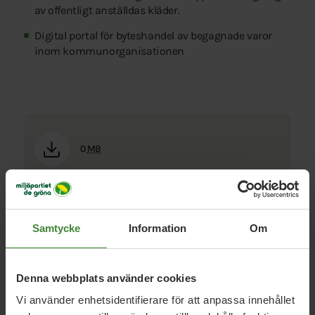
av offentligt anställdas kläder.
Digital portal för byteshandel av begagnade varor
inom kommunorganisationen
0
MB
Samtycke
Information
Om
Denna webbplats använder cookies
Vi har svaren på dina
Vi använder enhetsidentifierare för att anpassa innehållet