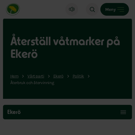
Miljöpartiet de gröna, startsida
Meny
Återställ våtmarker på
Ekerö
Hem
Vårt parti
Ekerö
Politik
Återbruk och återvinning
Hoppa
över
Ekerö
menyn