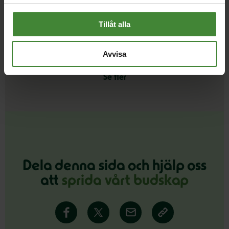
Demokrati och en god dialog
Djurrätt
D
Tillåt alla
Avvisa
Se fler
Dela denna sida och hjälp oss
att
sprida vårt budskap