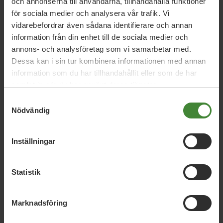
och annonserna till användarna, tillhandahålla funktioner
frågor
för sociala medier och analysera vår trafik. Vi
vidarebefordrar även sådana identifierare och annan
Sök
efter
fråga:
information från din enhet till de sociala medier och
annons- och analysföretag som vi samarbetar med.
Dessa kan i sin tur kombinera informationen med annan
information som du har tillhandahållit eller som de har
Avfall
A
samlat in när du har använt deras tjänster.
Samtyckesval
Nödvändig
Beredskap
Biologisk mångfald
Bostäder –
för alla faser i livet
Brottsförebyggande
B
Inställningar
arbete
Statistik
Cirkulär Ekonomi
Cykel
C
Marknadsföring