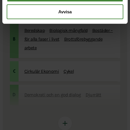
Avfall
A
Avvisa
Beredskap
Biologisk mångfald
Bostäder –
för alla faser i livet
Brottsförebyggande
B
arbete
Cirkulär Ekonomi
Cykel
C
Demokrati och en god dialog
Djurrätt
D