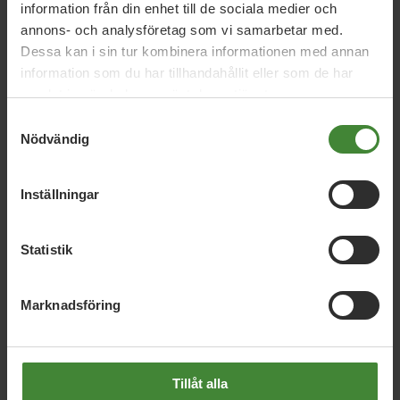
information från din enhet till de sociala medier och
annons- och analysföretag som vi samarbetar med.
Dessa kan i sin tur kombinera informationen med annan
Motion – hållbar energiförsörjning
information som du har tillhandahållit eller som de har
0.1
MB
PDF
samlat in när du har använt deras tjänster.
Samtyckesval
Nödvändig
Inställningar
Statistik
Vi har svaren på dina
frågor
Marknadsföring
Sök
efter
fråga:
Tillåt alla