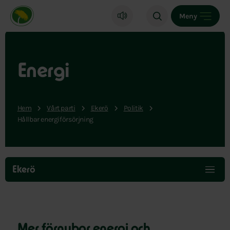
Miljöpartiet de gröna, startsida
Meny
Energi
Hem
Vårt parti
Ekerö
Politik
Hållbar energiförsörjning
Hoppa
över
Ekerö
menyn
Mer förnybar energi och