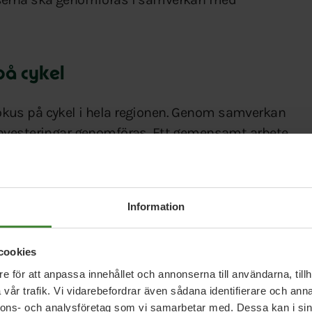
på cykel
t fokus på cykel i hela regionen. Genom samverkan
investeringar genomföras. Ett gemensamt arbete
t. Det stärker utvecklingen i både stad och
Information
cookies
t mer hållbart transportsystem. Det ger också
e för att anpassa innehållet och annonserna till användarna, tillh
vår trafik. Vi vidarebefordrar även sådana identifierare och anna
n. Fler cyklister minskar trängseln i trafiken.
nnons- och analysföretag som vi samarbetar med. Dessa kan i sin