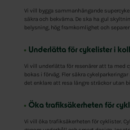
Vi vill bygga sammanhängande supercykelv
säkra och bekväma. De ska ha gul skyltn
belysning, hög framkomlighet och separeri
Underlätta för cykelister i kol
Vi vill underlätta för resenärer att ta med
bokas i förväg. Fler säkra cykelparkeringar 
det enklare att resa längre sträckor utan bi
Öka trafiksäkerheten för cykl
Vi vill öka trafiksäkerheten för cyklister. 
genom underhåll och smart design. Insa