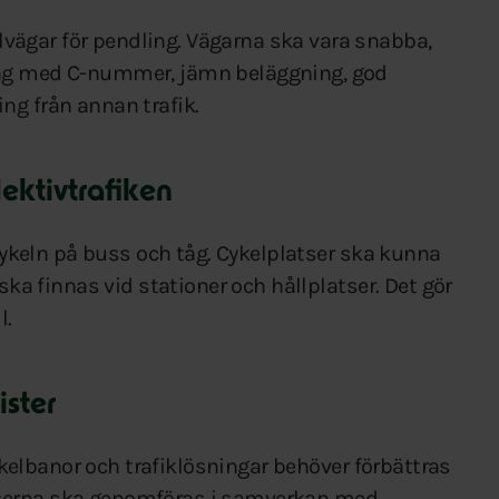
ägar för pendling. Vägarna ska vara snabba,
ing med C-nummer, jämn beläggning, god
ng från annan trafik.
lektivtrafiken
 cykeln på buss och tåg. Cykelplatser ska kunna
ska finnas vid stationer och hållplatser. Det gör
l.
ister
Cykelbanor och trafiklösningar behöver förbättras
tserna ska genomföras i samverkan med