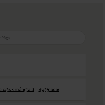
Sök
efter
fråga:
ologisk mångfald
Byggnader