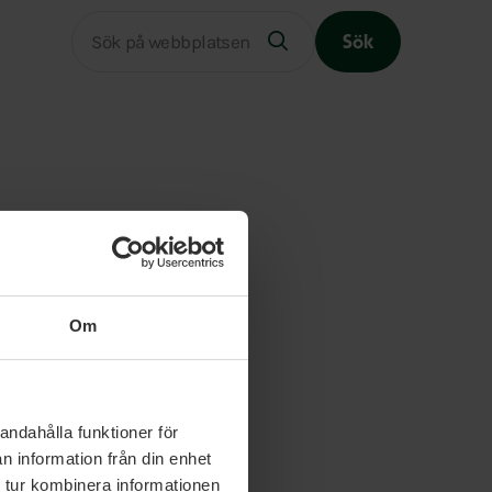
Sök
Slutet på menyn
Om
andahålla funktioner för
n information från din enhet
 tur kombinera informationen