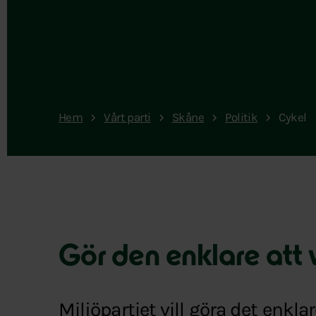
Hem
Vårt parti
Skåne
Politik
Cykel
Gör den enklare att 
Miljöpartiet vill göra det enkl