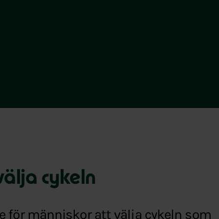
välja cykeln
are för människor att välja cykeln som