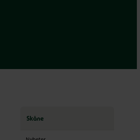
Skåne
Hoppa
över
Nyheter