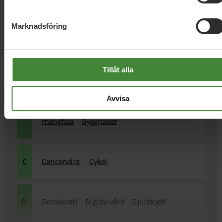
Marknadsföring
Akutsjukvård
Antibiotika
Arbetsmiljö
Asylsökan
A
Tillåt alla
Barn och ungas hälsa
Beredskap vid kris
och krig
Biljettpriser i
Avvisa
B
kollektivtrafiken
Biologisk
mångfald
Byggnader
Cancervård
Cykel
C
Demokrati
Digital vård
Djurskydd
D