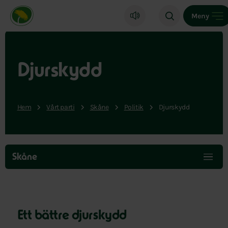
Miljöpartiet de gröna, startsida
Meny
Djurskydd
Hem
Vårt parti
Skåne
Politik
Djurskydd
Hoppa
över
Skåne
menyn
Ett bättre djurskydd