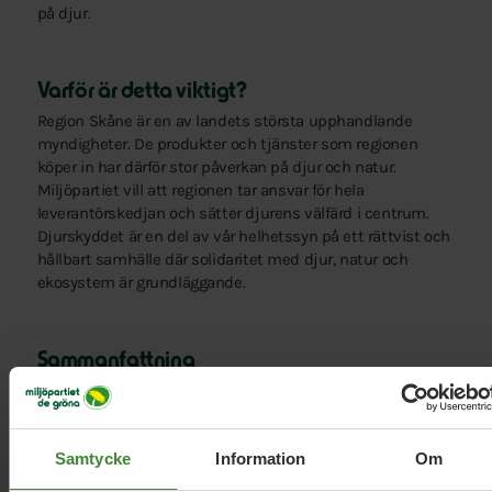
på djur.
Varför är detta viktigt?
Region Skåne är en av landets största upphandlande
myndigheter. De produkter och tjänster som regionen
köper in har därför stor påverkan på djur och natur.
Miljöpartiet vill att regionen tar ansvar för hela
leverantörskedjan och sätter djurens välfärd i centrum.
Djurskyddet är en del av vår helhetssyn på ett rättvist och
hållbart samhälle där solidaritet med djur, natur och
ekosystem är grundläggande.
Sammanfattning
Miljöpartiet i Region Skåne vill stärka djurskyddet genom
skärpta upphandlingskrav, minskade djurförsök,
djurvänliga produkter och skonsamma slaktmetoder.
Samtycke
Information
Om
Regionen ska ta ett tydligt ansvar för djurens väl och
skapa en etisk, hållbar och framtidsinriktad djurpolitik.