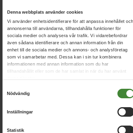
Denna webbplats använder cookies
Läs mer
Vi använder enhetsidentifierare för att anpassa innehållet oc
I vårt
regionpolitiska program
kan du läsa mer om
annonserna till användarna, tillhandahålla funktioner för
vår politik kring djurskydd.
sociala medier och analysera vår trafik. Vi vidarebefordrar
även sådana identifierare och annan information från din
Här kan du läsa mer
om vad vi driver på nationell
enhet till de sociala medier och annons- och analysföretag
nivå kring djurskydd.
som vi samarbetar med. Dessa kan i sin tur kombinera
informationen med annan information som du har
tillhandahållit eller som de har samlat in när du har använt
deras tjänster.
Samtyckesval
Nödvändig
Vi har svaren på dina
frågor
Inställningar
Sök
efter
fråga:
Statistik