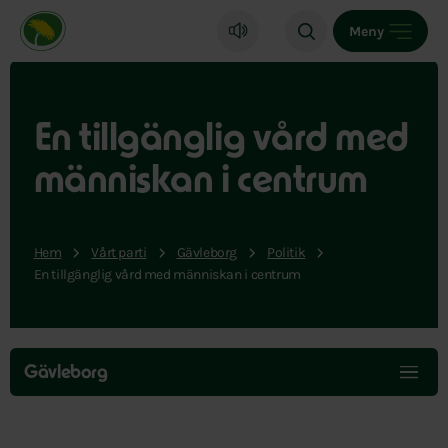
Miljöpartiet de gröna, startsida
Meny
En tillgänglig vård med
människan i centrum
Hem
Vårt parti
Gävleborg
Politik
En tillgänglig vård med människan i centrum
Hoppa
över
Gävleborg
menyn