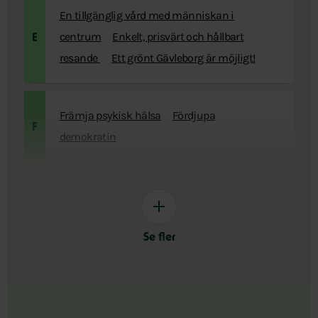
En tillgänglig vård med människan i
centrum
Enkelt, prisvärt och hållbart
E
resande
Ett grönt Gävleborg är möjligt!
Främja psykisk hälsa
Fördjupa
F
demokratin
Se fler