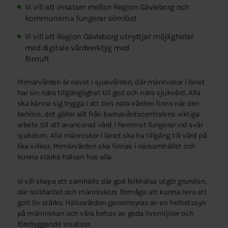
Vi vill att insatser mellan Region Gävleborg och
kommunerna fungerar sömlöst
Vi vill att Region Gävleborg utnyttjar möjligheter
med digitala vårdverktyg med
förnuft
Primärvården är navet i sjukvården, där människor i länet
har sin nära tillgänglighet till god och nära sjukvård. Alla
ska känna sig trygga i att den nära vården finns när den
behövs, det gäller allt från barnavårdscentralens viktiga
arbete till att avancerad vård i hemmet fungerar vid svår
sjukdom. Alla människor i länet ska ha tillgång till vård på
lika villkor. Primärvården ska finnas i närsamhället och
kunna stärka hälsan hos alla.
Vi vill skapa ett samhälle där god folkhälsa utgör grunden,
där solidaritet och människors förmåga att kunna leva ett
gott liv stärks. Hälsovården genomsyras av en helhetssyn
på människan och våra behov av goda livsmiljöer och
förebyggande insatser.