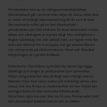
Primärvården lider av att många primärvårdsläkare
(allmänläkare) går i pension eller väljer att sluta, vilket ökar
en redan ansträngd arbetsbelastning för de som är kvar.
Det nationella målet på en fast läkarkontakt i
primärvården per 1100 invånare för ökad kontinuitet mellan
läkare och vårdtagare är mycket långt från verkligheten i
Region Gävleborg. Det slår särskilt hårt i en region med fler
äldre och därmed fler multisjuka. Det gör arbetsvillkoren
mer utmanande på vårdcentralerna i länet och försvårar
rekryteringen av nya allmänläkare.
Patienterna i framtidens sjukvård ska känna sig trygga,
delaktiga och omges av professioner som samverkar.
Miljön kring patienten ska så långt som möjligt vara en
läkande miljö med natur, kultur och mänsklig värme utan
stress. Det ska finnas en medvetenhet om hur miljön kan
antingen bidra till eller motverka tillfrisknande.
Patientens egna resurser ska tas till vara. Promenader, kost
och utevistelser behöver vara en del av vården