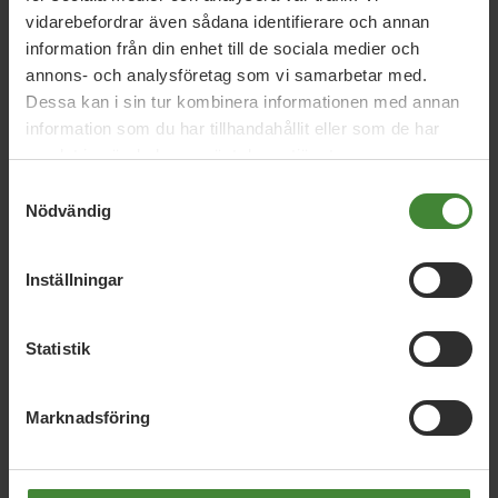
vidarebefordrar även sådana identifierare och annan
Sök
efter
fråga:
information från din enhet till de sociala medier och
annons- och analysföretag som vi samarbetar med.
Dessa kan i sin tur kombinera informationen med annan
information som du har tillhandahållit eller som de har
Bostäder
Bussar
B
samlat in när du har använt deras tjänster.
Samtyckesval
Nödvändig
Cirkulär ekonomi
Cykel
C
Inställningar
Den gröna 15-minutersstaden
D
Statistik
Fossilfritt
Förlossningsvård
Förnybar
Marknadsföring
F
energi