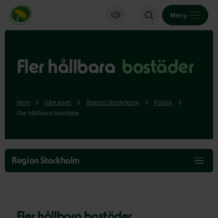
Miljöpartiet de gröna, startsida
Meny
Fler hållbara
bostäder
Hem
Vårt parti
Region Stockholm
Politik
Fler hållbara bostäder
Hoppa
över
Region Stockholm
menyn
Fler hållbara bostäder