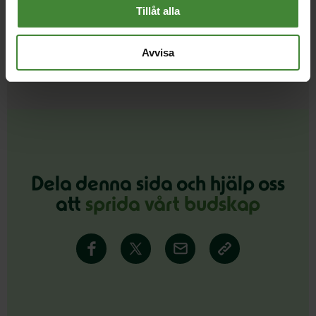
Tillåt alla
Avvisa
Se fler
Dela denna sida och hjälp oss
att
sprida vårt budskap