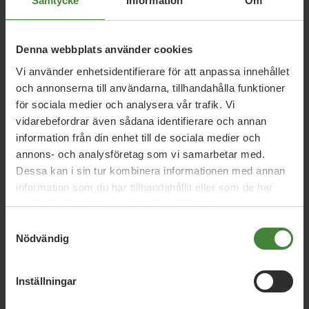
Samtycke
Inför minibussar att beställa när du själv vill åka – i
Information
Om
flera av länets kommuner.
Förläng giltighetstiden på enkelbiljetten, från 75 till
Denna webbplats använder cookies
90 min.
Vi använder enhetsidentifierare för att anpassa innehållet
och annonserna till användarna, tillhandahålla funktioner
för sociala medier och analysera vår trafik. Vi
vidarebefordrar även sådana identifierare och annan
information från din enhet till de sociala medier och
annons- och analysföretag som vi samarbetar med.
Dessa kan i sin tur kombinera informationen med annan
Vi har svaren på dina
information som du har tillhandahållit eller som de har
frågor
samlat in när du har använt deras tjänster.
Samtyckesval
Sök
efter
fråga:
Nödvändig
Inställningar
Bostäder
Bussar
B