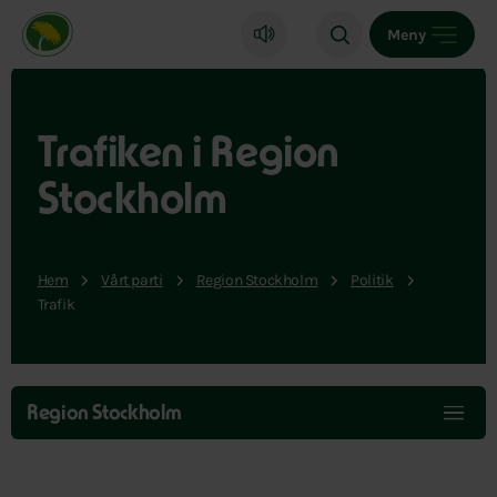
Miljöpartiet de gröna, startsida
Meny
Trafiken i Region
Stockholm
Hem
Vårt parti
Region Stockholm
Politik
Trafik
Hoppa
över
Region Stockholm
menyn