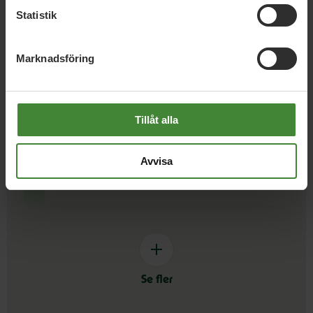
Statistik
Cirkulär ekonomi
Cykel
C
Marknadsföring
Den gröna 15-minutersstaden
D
Tillåt alla
Fossilfritt
Förlossningsvård
Förnybar
Avvisa
F
energi
Se fler