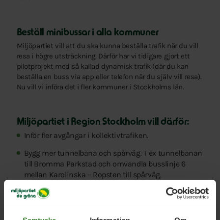
Beställ minibussar i alla kommuner
Miljöpartiet vill att du ska kunna beställa trafik när du vill
resa i högre utsträckning. Därför har vi tidigare gjort ett
pilotprojekt med så kallad dynamisk trafik (där du kan
beställa en buss via app eller telefon när du själv vill resa).
Nu vill vi införa det i fler kommuner i Stockholms län.
Miljöpartiet i Region Stockholm vill därför:
Inför fler avgångar i kollektivtrafiken.
Bygg mer tunnelbana och spårväg. T ex tunnelbanan
till Bromma Parkstad och omvandla busslinje 6
mellan Karolinska – Ropsten till spårväg.
Låt barn upp till 15 år resa gratis i kollektivtrafiken
tillsammans med vuxen.