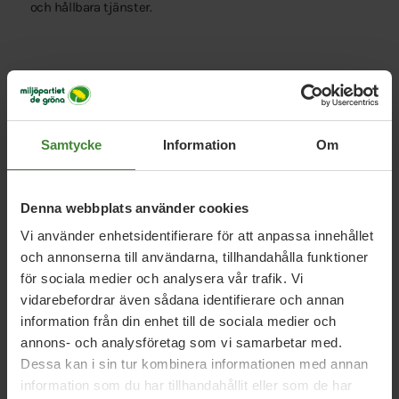
och hållbara tjänster.
Samtycke
Information
Om
Vi har svaren på dina
frågor
Denna webbplats använder cookies
Sök
efter
Vi använder enhetsidentifierare för att anpassa innehållet
fråga:
och annonserna till användarna, tillhandahålla funktioner
för sociala medier och analysera vår trafik. Vi
vidarebefordrar även sådana identifierare och annan
Badhus
Bostäder
information från din enhet till de sociala medier och
B
annons- och analysföretag som vi samarbetar med.
Dessa kan i sin tur kombinera informationen med annan
information som du har tillhandahållit eller som de har
Cykla
C