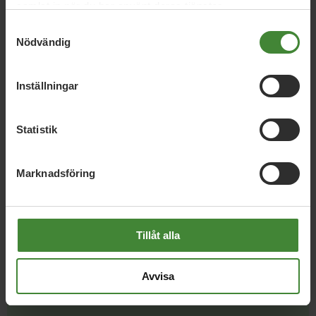
samlat in när du har använt deras tjänster.
Samtyckesval
Nödvändig
Demokrati
D
Inställningar
Energi
E
Statistik
Marknadsföring
Se fler
Tillåt alla
Avvisa