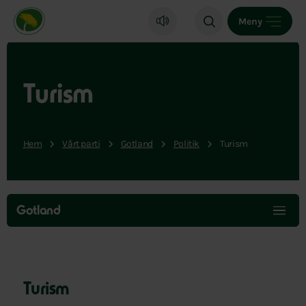
Miljöpartiet de gröna, startsida
Meny
Turism
Hem
Vårt parti
Gotland
Politik
Turism
Hoppa
över
Gotland
menyn
Turism