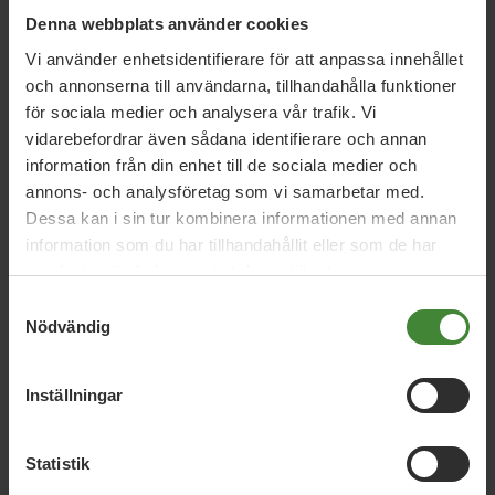
ger svalka under varma dagar. De skapar också möjligheter
Denna webbplats använder cookies
till rekreation, motion och möten mellan människor.
Vi använder enhetsidentifierare för att anpassa innehållet
Tillgång till natur nära hemmet bidrar till bättre hälsa och
och annonserna till användarna, tillhandahålla funktioner
ökad livskvalitet.
för sociala medier och analysera vår trafik. Vi
vidarebefordrar även sådana identifierare och annan
Vad innebär hyggesfritt skogsbruk?
Hyggesfritt skogsbruk innebär att skogen brukas utan
information från din enhet till de sociala medier och
stora kalhyggen. Metoden bevarar fler livsmiljöer för växter
annons- och analysföretag som vi samarbetar med.
och djur samtidigt som skogens sociala och ekologiska
Dessa kan i sin tur kombinera informationen med annan
värden skyddas. Det ger en mer varierad och
information som du har tillhandahållit eller som de har
motståndskraftig skog över tid.
samlat in när du har använt deras tjänster.
Samtyckesval
Läs mer:
Klimatanpassning
Nödvändig
Läs mer:
Stadsutveckling
Inställningar
Statistik