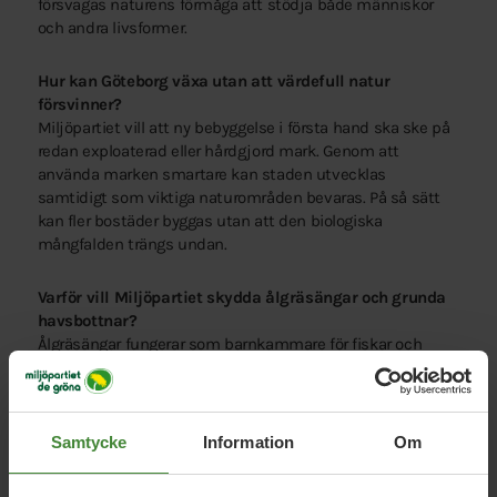
försvagas naturens förmåga att stödja både människor
och andra livsformer.
Hur kan Göteborg växa utan att värdefull natur
försvinner?
Miljöpartiet vill att ny bebyggelse i första hand ska ske på
redan exploaterad eller hårdgjord mark. Genom att
använda marken smartare kan staden utvecklas
samtidigt som viktiga naturområden bevaras. På så sätt
kan fler bostäder byggas utan att den biologiska
mångfalden trängs undan.
Varför vill Miljöpartiet skydda ålgräsängar och grunda
havsbottnar?
Ålgräsängar fungerar som barnkammare för fiskar och
andra marina arter. De binder också kol och bidrar till
friskare havsmiljöer. När dessa miljöer förstörs försvagas
hela ekosystem och många arter riskerar att försvinna.
Samtycke
Information
Om
Hur påverkar fler träd och parker människors vardag?
Grönområden förbättrar luftkvaliteten, minskar buller och