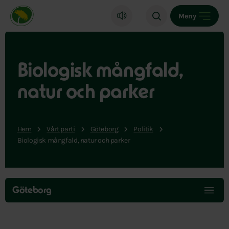
Miljöpartiet de gröna, startsida
Meny
Biologisk mångfald,
natur och parker
Hem
Vårt parti
Göteborg
Politik
Biologisk mångfald, natur och parker
Hoppa
över
Göteborg
menyn