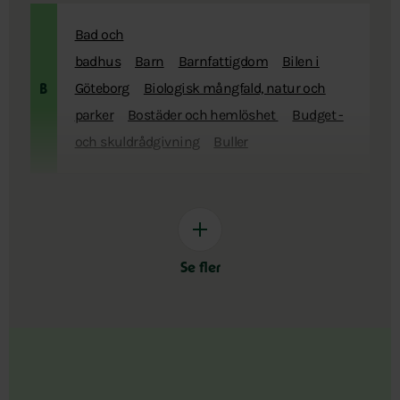
Bad och
badhus
Barn
Barnfattigdom
Bilen i
Göteborg
Biologisk mångfald, natur och
B
parker
Bostäder och hemlöshet
Budget -
och skuldrådgivning
Buller
Se fler