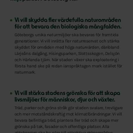
Vi vill skydda fler värdefulla naturområden
för att bevara den biologiska mångfalden.
Göteborgs unika naturmiljöer ska bevaras för framtida
generationer. Vi vill inrätta fler naturreservat och stärka
skyddet för områden med höga naturvärden, däribland
Lärjeåns dalgång, Hisingsparken, Slottsskogen, Delsjön
och Härlanda tjärn. När staden växer ska exploatering i
första hand ske på redan ianspråktagen mark istället för
naturmark.
Vi vill stärka stadens grönska för att skapa
livsmiljöer för människor, djur och växter.
Träd, parker och gröna stråk gör staden svalare, trevligare
och mer motståndskraftig mot klimatförändringar. Vi vill
bevara befintliga träd, plantera fler träd och skapa mer
grönska på tak, fasader och offentliga platser. Alla
göteborgare ska ha nära till attraktiva grönområden.