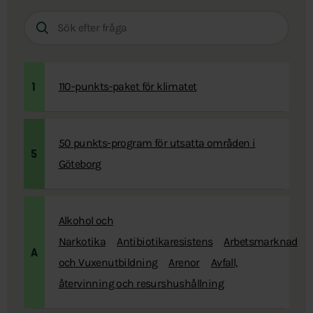
Sök
efter
fråga:
110-punkts-paket för klimatet
1
50 punkts-program för utsatta områden i
5
Göteborg
Alkohol och
Narkotika
Antibiotikaresistens
Arbetsmarknad
A
och Vuxenutbildning
Arenor
Avfall,
återvinning och resurshushållning