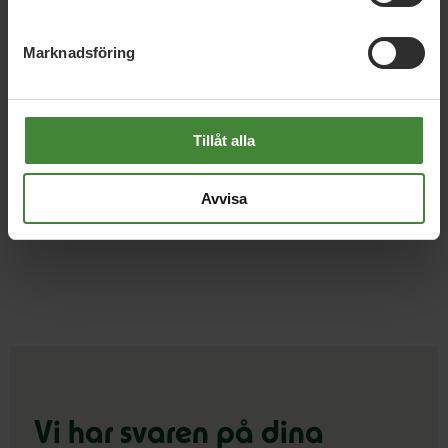
Läs mer:
Stadsutveckling
Marknadsföring
Läs mer:
Bilen
Läs mer:
Cykel
Tillåt alla
Läs mer:
Kollektivtrafik
Avvisa
Läs mer:
Elektrifiering
Vi har svaren på dina