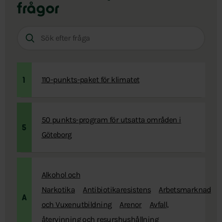
frågor
Sök
efter
fråga:
110-punkts-paket för klimatet
1
50 punkts-program för utsatta områden i
5
Göteborg
Alkohol och
Narkotika
Antibiotikaresistens
Arbetsmarknad
A
och Vuxenutbildning
Arenor
Avfall,
återvinning och resurshushållning