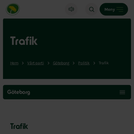
Miljöpartiet de gröna, startsida
Meny
Trafik
Hem
Vårt parti
Göteborg
Politik
Trafik
Hoppa
över
Göteborg
menyn
Trafik