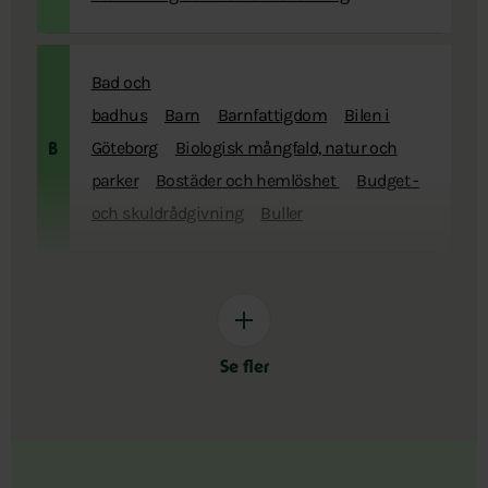
Bad och
badhus
Barn
Barnfattigdom
Bilen i
Göteborg
Biologisk mångfald, natur och
B
parker
Bostäder och hemlöshet
Budget -
och skuldrådgivning
Buller
Se fler