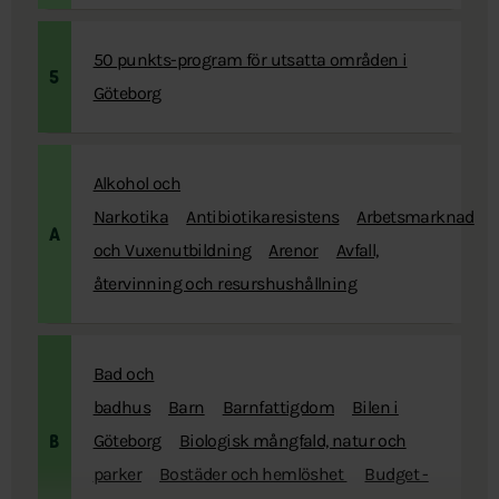
50 punkts-program för utsatta områden i
5
Göteborg
Alkohol och
Narkotika
Antibiotikaresistens
Arbetsmarknad
A
och Vuxenutbildning
Arenor
Avfall,
återvinning och resurshushållning
Bad och
badhus
Barn
Barnfattigdom
Bilen i
Göteborg
Biologisk mångfald, natur och
B
parker
Bostäder och hemlöshet
Budget -