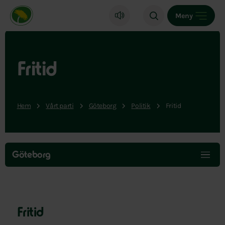
Miljöpartiet de gröna, startsida
Meny
Fritid
Hem
Vårt parti
Göteborg
Politik
Fritid
Hoppa
över
Göteborg
menyn
Fritid