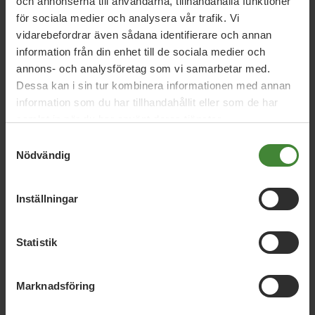
och annonserna till användarna, tillhandahålla funktioner
träningstider och satsningar på anläggningar. Flickor och
för sociala medier och analysera vår trafik. Vi
unga kvinnor ska särskilt prioriteras där deltagandet är
vidarebefordrar även sådana identifierare och annan
lågt.
information från din enhet till de sociala medier och
Hur påverkar detta barn och familjer i vardagen?
Fler barn får tillgång till trygga mötesplatser, aktiviteter
annons- och analysföretag som vi samarbetar med.
efter skolan, kultur, idrott och vuxna utanför familjen. För
Dessa kan i sin tur kombinera informationen med annan
familjer betyder det fler möjligheter oavsett ekonomi eller
information som du har tillhandahållit eller som de har
bostadsområde. Det stärker barns hälsa, trygghet och
samlat in när du har använt deras tjänster.
framtidstro.
Samtyckesval
Nödvändig
Läs mer:
Förening
,
Folkbildning
,
Barnrätt
,
Kultur
Inställningar
Statistik
Marknadsföring