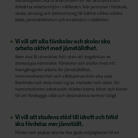
välfärdsyrken, korta arbetstiden för fler anställda och
förbättra arbetsmiljön i välfärden. När personal i förskola,
skola, omsorg och äldreomsorg får bättre villkor stärks
både jämställdheten och kvaliteten i välfärden.
Vi vill att alla förskolor och skolor ska
arbeta aktivt med jämställdhet.
Barn ska få utvecklas fritt utan att begränsas av
stereotypa könsroller. Förskolor och skolor med ett
framgångsrikt arbete för jämställdhet,
normmedvetenhet och våldsprevention ska vara
förebilder och dela med sig av metoder och idéer. Ett
normmedvetet arbetssätt stärker barns frihet och bidrar
till att förebygga våld och destruktiva normer tidigt.
Vi vill att stadens stöd till idrott och fritid
ska fördelas mer jämställt.
Flickor och pojkar ska ha lika goda möjligheter till en