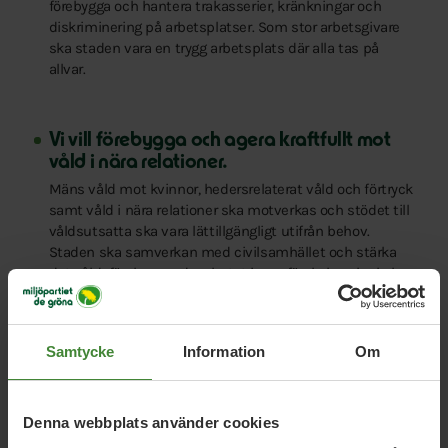
förebygga och hantera trakasserier, kränkningar och
diskriminering på arbetsplatser. Som stor arbetsgivare
ska staden vara en trygg arbetsplats där alla tas på
allvar.
Vi vill förebygga och agera kraftfullt mot
våld i nära relationer.
Mäns våld mot kvinnor, hedersrelaterat våld och förtryck
samt våld i nära relationer ska motverkas och stödet till
våldsutsatta ska vara lättillgängligt utifrån behov.
Staden ska samverkan med civilsamhället och stärka
det våldsförebyggande arbetet inom förskola och skola.
Riktade insatser till män som utövar eller riskerar att
utöva våld ska fortsätta utvecklas och vara
lättillgängliga.
Samtycke
Information
Om
Vi vill stoppa hedersrelaterat våld och
Denna webbplats använder cookies
förtryck.