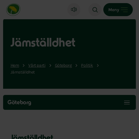
Miljöpartiet de gröna, startsida
Meny
Jämställdhet
Hem
Vårt parti
Göteborg
Politik
Jämställdhet
Hoppa
över
Göteborg
menyn
Jämställdhet