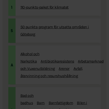
110-punkts-paket för klimatet
1
50 punkts-program för utsatta områden i
5
Göteborg
Alkohol och
Narkotika
Antibiotikaresistens
Arbetsmarknad
A
och Vuxenutbildning
Arenor
Avfall,
återvinning och resurshushållning
Bad och
badhus
Barn
Barnfattigdom
Bilen i