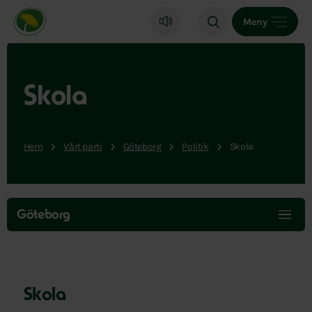
Miljöpartiet de gröna, startsida
Meny
Skola
Hem
Vårt parti
Göteborg
Politik
Skola
Hoppa
över
Göteborg
menyn
Skola