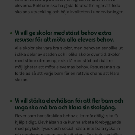
eleverna. Rektorer ska ha goda förutsättningar att leda
skolans utveckling och höja kvaliteten i undervisningen.
Vi vill ge skolor med störst behov extra
resurser för att möta alla elevers behov.
Alla skolor ska vara bra skolor, men behoven ser olika ut
i olika delar av staden och i olika skolor över tid. Skolor
med större utmaningar ska få mer stöd och bättre
möjligheter att möta elevernas behov. Resurserna ska
fördelas så att varje barn får en rättvis chans att klara
skolan.
Vi vill stärka elevhälsan för att fler barn och
unga ska må bra och klara sin skolgång.
Elever som har särskilda behov eller mår dåligt ska få
hjälp tidigt. Elevhälsan ska kunna arbeta förebyggande
med psykisk, fysisk och social hälsa, inte bara rycka in
när problemen redan har blivit stora. En stark elevhälsa