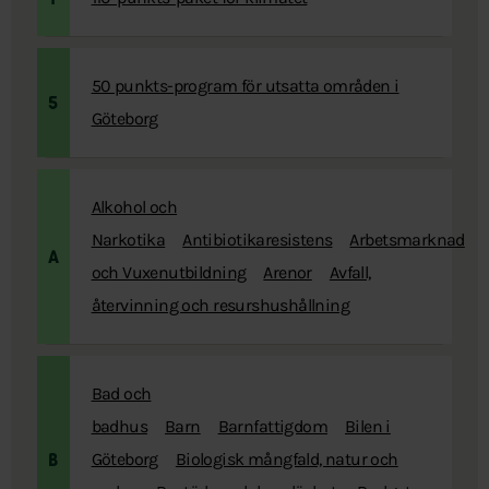
50 punkts-program för utsatta områden i
5
Göteborg
Alkohol och
Narkotika
Antibiotikaresistens
Arbetsmarknad
A
och Vuxenutbildning
Arenor
Avfall,
återvinning och resurshushållning
Bad och
badhus
Barn
Barnfattigdom
Bilen i
Göteborg
Biologisk mångfald, natur och
B