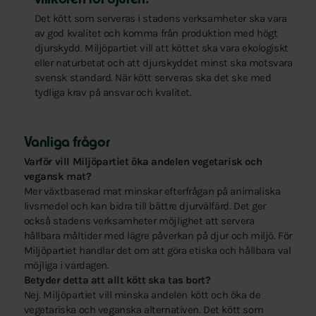
villkoren för djuren.
Det kött som serveras i stadens verksamheter ska vara
av god kvalitet och komma från produktion med högt
djurskydd. Miljöpartiet vill att köttet ska vara ekologiskt
eller naturbetat och att djurskyddet minst ska motsvara
svensk standard. När kött serveras ska det ske med
tydliga krav på ansvar och kvalitet.
Vanliga frågor
Varför vill Miljöpartiet öka andelen vegetarisk och
vegansk mat?
Mer växtbaserad mat minskar efterfrågan på animaliska
livsmedel och kan bidra till bättre djurvälfärd. Det ger
också stadens verksamheter möjlighet att servera
hållbara måltider med lägre påverkan på djur och miljö. För
Miljöpartiet handlar det om att göra etiska och hållbara val
möjliga i vardagen.
Betyder detta att allt kött ska tas bort?
Nej. Miljöpartiet vill minska andelen kött och öka de
vegetariska och veganska alternativen. Det kött som