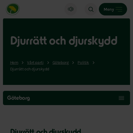
Miljöpartiet de gröna, startsida
Meny
Djurrätt och djurskydd
Hem
Vårt parti
Göteborg
Politik
Djurrätt och djurskydd
Hoppa
över
Göteborg
menyn
Djurrätt och djurskydd