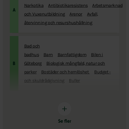
Narkotika
Antibiotikaresistens
Arbetsmarknad
A
och Vuxenutbildning
Arenor
Avfall,
återvinning och resurshushållning
Bad och
badhus
Barn
Barnfattigdom
Bilen i
Göteborg
Biologisk mångfald, natur och
B
parker
Bostäder och hemlöshet
Budget -
och skuldrådgivning
Buller
Se fler