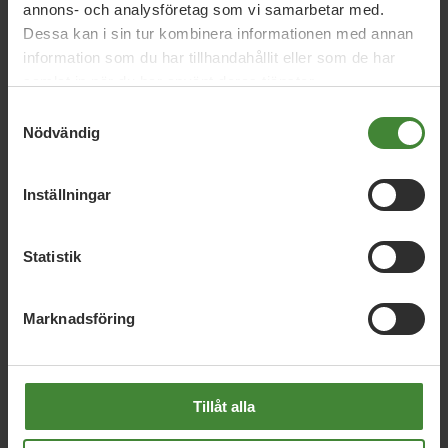
hänsyn till djuren.
annons- och analysföretag som vi samarbetar med.
Dessa kan i sin tur kombinera informationen med annan
information som du har tillhandahållit eller som de har
samlat in när du har använt deras tjänster.
Samtyckesval
Nödvändig
Inställningar
Statistik
Marknadsföring
Tillåt alla