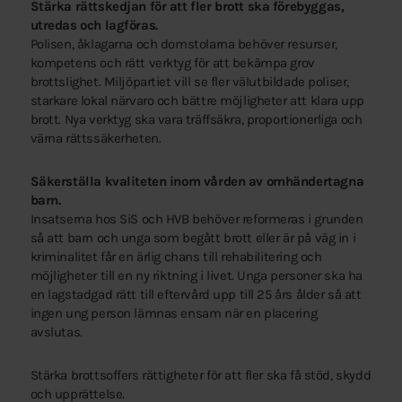
Stärka rättskedjan för att fler brott ska förebyggas,
utredas och lagföras.
Polisen, åklagarna och domstolarna behöver resurser,
kompetens och rätt verktyg för att bekämpa grov
brottslighet. Miljöpartiet vill se fler välutbildade poliser,
starkare lokal närvaro och bättre möjligheter att klara upp
brott. Nya verktyg ska vara träffsäkra, proportionerliga och
värna rättssäkerheten.
Säkerställa kvaliteten inom vården av omhändertagna
barn.
Insatserna hos SiS och HVB behöver reformeras i grunden
så att barn och unga som begått brott eller är på väg in i
kriminalitet får en ärlig chans till rehabilitering och
möjligheter till en ny riktning i livet. Unga personer ska ha
en lagstadgad rätt till eftervård upp till 25 års ålder så att
ingen ung person lämnas ensam när en placering
avslutas.
Stärka brottsoffers rättigheter för att fler ska få stöd, skydd
och upprättelse.