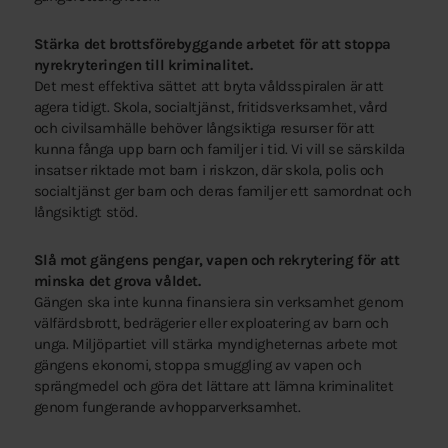
Stärka det brottsförebyggande arbetet för att stoppa
nyrekryteringen till kriminalitet.
Det mest effektiva sättet att bryta våldsspiralen är att
agera tidigt. Skola, socialtjänst, fritidsverksamhet, vård
och civilsamhälle behöver långsiktiga resurser för att
kunna fånga upp barn och familjer i tid. Vi vill se särskilda
insatser riktade mot barn i riskzon, där skola, polis och
socialtjänst ger barn och deras familjer ett samordnat och
långsiktigt stöd.
Slå mot gängens pengar, vapen och rekrytering för att
minska det grova våldet.
Gängen ska inte kunna finansiera sin verksamhet genom
välfärdsbrott, bedrägerier eller exploatering av barn och
unga. Miljöpartiet vill stärka myndigheternas arbete mot
gängens ekonomi, stoppa smuggling av vapen och
sprängmedel och göra det lättare att lämna kriminalitet
genom fungerande avhopparverksamhet.