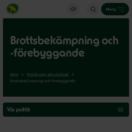
Miljöpartiet de gröna, startsida
Meny
Brottsbekämpning och
-förebyggande
Hem
Politik som gör skillnad
Brottsbekämpning och förebyggande
Hoppa
över
Vår politik
menyn