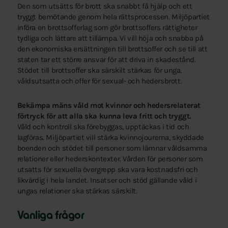
Den som utsätts för brott ska snabbt få hjälp och ett
tryggt bemötande genom hela rättsprocessen. Miljöpartiet
införa en brottsofferlag som gör brottsoffers rättigheter
tydliga och lättare att tillämpa. Vi vill höja och snabba på
den ekonomiska ersättningen till brottsoffer och se till att
staten tar ett större ansvar för att driva in skadestånd.
Stödet till brottsoffer ska särskilt stärkas för unga,
våldsutsatta och offer för sexual- och hedersbrott.
Bekämpa mäns våld mot kvinnor och hedersrelaterat
förtryck för att alla ska kunna leva fritt och tryggt.
Våld och kontroll ska förebyggas, upptäckas i tid och
lagföras. Miljöpartiet vill stärka kvinnojourerna, skyddade
boenden och stödet till personer som lämnar våldsamma
relationer eller hederskontexter. Vården för personer som
utsatts för sexuella övergrepp ska vara kostnadsfri och
likvärdig i hela landet. Insatser och stöd gällande våld i
ungas relationer ska stärkas särskilt.
Vanliga frågor