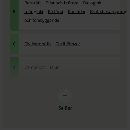
Barnrätt
Bilar och bränsle
Biologisk
mångfald
Bistånd
Bostäder
Brottsbekämpning
B
och förebyggande
Civilsamhälle
Civilt försvar
C
Demokrati
Djur
D
Se fler