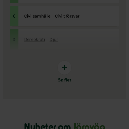
Civilsamhälle
Civilt försvar
C
Demokrati
Djur
D
Se fler
Nyheter om
Järnväg