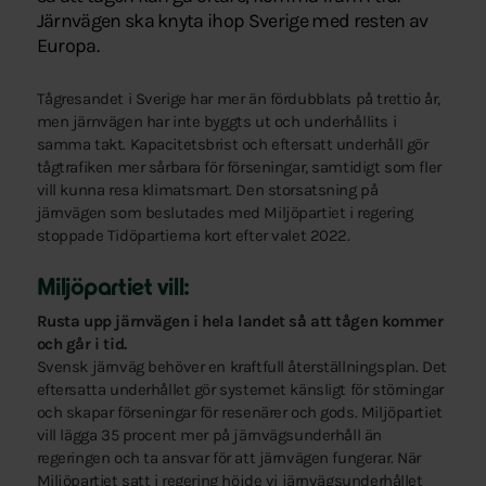
Järnvägen ska knyta ihop Sverige med resten av
Europa.
Tågresandet i Sverige har mer än fördubblats på trettio år,
men järnvägen har inte byggts ut och underhållits i
samma takt. Kapacitetsbrist och eftersatt underhåll gör
tågtrafiken mer sårbara för förseningar, samtidigt som fler
vill kunna resa klimatsmart. Den storsatsning på
järnvägen som beslutades med Miljöpartiet i regering
stoppade Tidöpartierna kort efter valet 2022.
Miljöpartiet vill:
Rusta upp järnvägen i hela landet så att tågen kommer
och går i tid.
Svensk järnväg behöver en kraftfull återställningsplan. Det
eftersatta underhållet gör systemet känsligt för störningar
och skapar förseningar för resenärer och gods. Miljöpartiet
vill lägga 35 procent mer på järnvägsunderhåll än
regeringen och ta ansvar för att järnvägen fungerar. När
Miljöpartiet satt i regering höjde vi järnvägsunderhållet