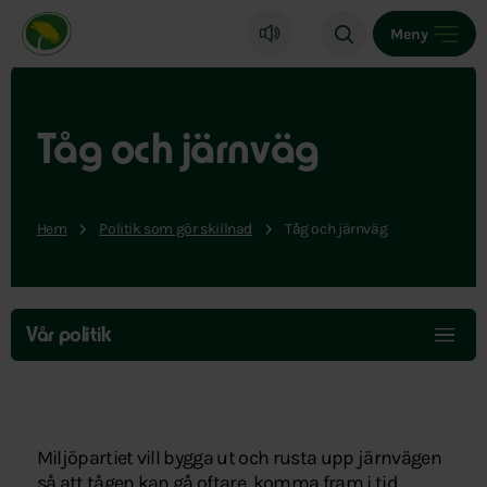
Miljöpartiet de gröna, startsida
Meny
Tåg och järnväg
Hem
Politik som gör skillnad
Tåg och järnväg
Hoppa
över
Vår politik
menyn
Miljöpartiet vill bygga ut och rusta upp järnvägen
så att tågen kan gå oftare, komma fram i tid.