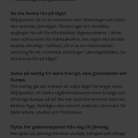
Du ska kunna lita på tåget.
Miljöpartiet vill se en nollvision mot förseningar och strul i
den svenska järnvägen. Förseningar och inställda
avgångar har allt för ofta drabbat tågresenärerna. I likhet
med nollvisionen för trafiksäkerhet, dvs ingen ska dö eller
skadas allvarligt i trafiken, vill vi se en motsvarande
satsning för att minimera störningar i järnvägstrafiken. Du
ska kunna lita på tåget!
Satsa på nattåg till norra Sverige, våra grannländer och
Europa.
Fler nattåg gör det enklare att välja tåget för längre resor.
Miljöpartiet vill stärka tågförbindelserna inom Sverige och
till övriga Europa, så att fler kan resa klimatsmart utan att
behöva flyga. Nattågen ska vara ett praktiskt alternativ för
både arbete, studier och fritidsresor.
Flytta fler godstransporter från väg till järnväg.
Mer gods på järnväg minskar utsläpp, trängsel och slitage