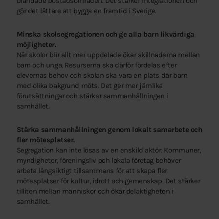
blandade bostadsområden. Det stärker integrationen och
gör det lättare att bygga en framtid i Sverige.
Minska skolsegregationen och ge alla barn likvärdiga
möjligheter.
När skolor blir allt mer uppdelade ökar skillnaderna mellan
barn och unga. Resurserna ska därför fördelas efter
elevernas behov och skolan ska vara en plats där barn
med olika bakgrund möts. Det ger mer jämlika
förutsättningar och stärker sammanhållningen i
samhället.
Stärka sammanhållningen genom lokalt samarbete och
fler mötesplatser.
Segregation kan inte lösas av en enskild aktör. Kommuner,
myndigheter, föreningsliv och lokala företag behöver
arbeta långsiktigt tillsammans för att skapa fler
mötesplatser för kultur, idrott och gemenskap. Det stärker
tilliten mellan människor och ökar delaktigheten i
samhället.