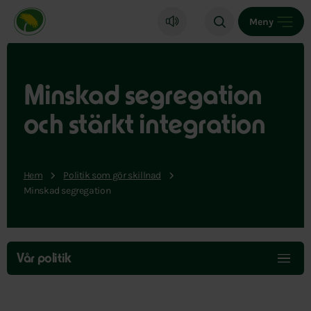
Miljöpartiet de gröna, startsida
Meny
Minskad segregation
och stärkt integration
Hem
Politik som gör skillnad
Minskad segregation
Hoppa
över
Vår politik
menyn