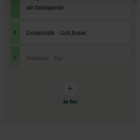
och förebyggande
Civilsamhälle
Civilt försvar
C
Demokrati
Djur
D
Se fler