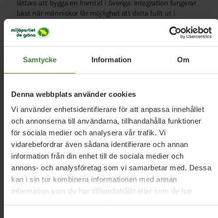
lättare att bygga en framtid i Sverige. Integration fungerar
bäst när människor får möjlighet att delta fullt ut i
samhället.
Vilken roll spelar skolan i arbetet mot segregation?
Skolan är en av samhällets viktigaste mötesplatser. När
Samtycke
Information
Om
elever med olika bakgrund möts blir inte bara
skolresultaten bättre, utan förståelsen mellan människor
stärks och möjligheterna att lyckas i livet blir mer jämlika.
Denna webbplats använder cookies
Därför vill vi minska skolsegregationen och låta elevernas
behov styra resurserna.
Vi använder enhetsidentifierare för att anpassa innehållet
och annonserna till användarna, tillhandahålla funktioner
Hur kan lokalsamhället bidra till ökad integration?
för sociala medier och analysera vår trafik. Vi
Föreningar, kulturverksamheter, idrottsrörelsen och lokala
vidarebefordrar även sådana identifierare och annan
företag skapar möten mellan människor som annars
information från din enhet till de sociala medier och
kanske inte hade träffats. Genom att stärka dessa
annons- och analysföretag som vi samarbetar med. Dessa
verksamheter kan vi öka delaktigheten, minska
kan i sin tur kombinera informationen med annan
utanförskapet och bygga starkare och tryggare
information som du har tillhandahållit eller som de har
lokalsamhällen.
samlat in när du har använt deras tjänster.
Samtyckesval