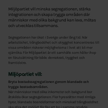
Miljöpartiet vill minska segregationen, stärka
integrationen och skapa trygga områden där
människor med olika bakgrund kan leva, mötas
och utvecklas tillsammans.
Segregationen har ökat i Sverige under lång tid. När
arbetslöshet, trångboddhet och otrygghet koncentreras till
vissa områden riskerar möjligheterna i livet att bli mer
ojämlika. För Miljöpartiet är ett samhälle som håller ihop
en förutsättning för både demokrati, trygghet och
framtidstro.
Miljöpartiet vill:
Bryta bostadssegregationen genom blandade och
trygga bostadsområden.
När människor med olika inkomster och bakgrund bor
åtskilda ökar segregationen. Fler hyresrätter med rimliga
hyror, blandade boendeformer och minskad trångboddhet
ska göra det möjligt för fler att bo i samma område.