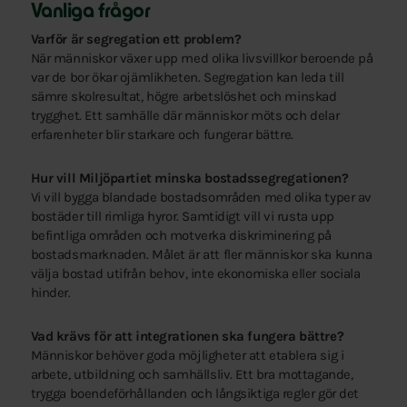
Vanliga frågor
Varför är segregation ett problem?
När människor växer upp med olika livsvillkor beroende på
var de bor ökar ojämlikheten. Segregation kan leda till
sämre skolresultat, högre arbetslöshet och minskad
trygghet. Ett samhälle där människor möts och delar
erfarenheter blir starkare och fungerar bättre.
Hur vill Miljöpartiet minska bostadssegregationen?
Vi vill bygga blandade bostadsområden med olika typer av
bostäder till rimliga hyror. Samtidigt vill vi rusta upp
befintliga områden och motverka diskriminering på
bostadsmarknaden. Målet är att fler människor ska kunna
välja bostad utifrån behov, inte ekonomiska eller sociala
hinder.
Vad krävs för att integrationen ska fungera bättre?
Människor behöver goda möjligheter att etablera sig i
arbete, utbildning och samhällsliv. Ett bra mottagande,
trygga boendeförhållanden och långsiktiga regler gör det