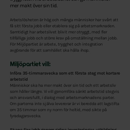
mer makt över sin tid.
Arbetslösheten är hög och många människor har svårt att
få sitt första jobb eller etablera sig på arbetsmarknaden.
Samtidigt har arbetslivet blivit mer otryggt, med fler
tillfälliga jobb och större krav på omställning mellan jobb.
För Miljöpartiet är arbete, trygghet och integration
avgörande för att samhället ska hålla ihop.
Miljöpartiet vill:
Införa 35-timmarsvecka som ett första steg mot kortare
arbetstid
Människor ska ha mer makt över sin tid och ett arbetsliv
som håller längre. Vi vill genomföra sänkt arbetstid stegvis
och ansvarsfullt, i dialog med arbetsmarknadens parter.
Om parterna inte själva levererar är vi beredda att lagstifta
om 35 timmar som ny norm för heltid, med sikte på
fyradagarsvecka.
Skapa fler jobb genom gröna investeringar, utbildning