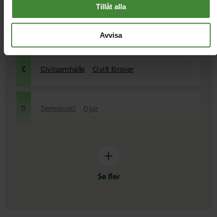
Barnrätt
Bilar och bränsle
Biologisk
Tillåt alla
mångfald
Bistånd
Bostäder
Brottsbekämpning
B
och förebyggande
Avvisa
Civilsamhälle
Civilt försvar
C
Demokrati
Djur
D
Se fler