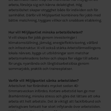
arbeta, försörja sig och känna delaktighet. Hög
arbetslöshet skapar otrygghet både för individen och för
samhället. Därför vill Miljöpartiet kombinera fler jobb med
bättre matchning, tryggare villkor och snabbare etablering.
Hur vill Miljöpartiet minska arbetslösheten?
Vi vill skapa fler jobb genom investeringar i
klimatomställning, järnväg, energieffektivisering, välfärd
och infrastruktur. Vi vill också stärka Arbetsförmedlingens
lokala närvaro, bygga ut utbildningar som matchar
arbetsmarknadens behov och skapa fler vägar till arbete
för unga, nyanlända och långtidsarbetslösa genom
sommarjobb, praktik och traineeplatser.
Varför vill Miljöpartiet sänka arbetstiden?
Arbetslivet har förändrats mycket sedan 40-
timmarsveckan infördes. Kortare arbetstid kan ge mer
återhämtning, minska stress och göra det lättare att orka
arbeta ett helt arbetsliv. Det är viktigt att fackförbund och
arbetsgivare fortsatt har stort inflytande över arbetstiden.