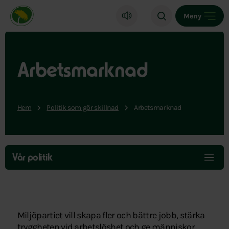
Miljöpartiet de gröna, startsida
Meny
Arbetsmarknad
Hem
Politik som gör skillnad
Arbetsmarknad
Hoppa
över
Vår politik
menyn
Miljöpartiet vill skapa fler och bättre jobb, stärka
tryggheten vid arbetslöshet och ge människor