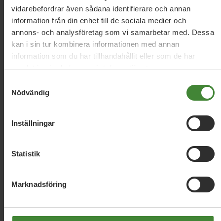
vidarebefordrar även sådana identifierare och annan
information från din enhet till de sociala medier och
annons- och analysföretag som vi samarbetar med. Dessa
kan i sin tur kombinera informationen med annan
information som du har tillhandahållit eller som de har
samlat in när du har använt deras tjänster.
Vi har svaren
på dina
Samtyckesval
Nödvändig
frågor
Sök
efter
fråga:
Inställningar
Statistik
AI och digitalisering
Antidiskriminering och
A
antirasism
Arbetsmarknad
Arbetstidsförkortning
Marknadsföring