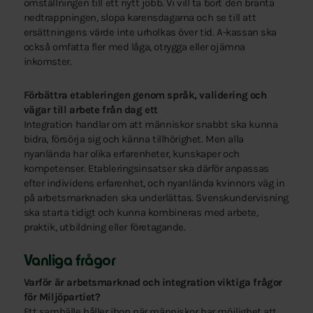
omställningen till ett nytt jobb. Vi vill ta bort den branta
nedtrappningen, slopa karensdagarna och se till att
ersättningens värde inte urholkas över tid. A-kassan ska
också omfatta fler med låga, otrygga eller ojämna
inkomster.
Förbättra etableringen genom språk, validering och
vägar till arbete från dag ett
Integration handlar om att människor snabbt ska kunna
bidra, försörja sig och känna tillhörighet. Men alla
nyanlända har olika erfarenheter, kunskaper och
kompetenser. Etableringsinsatser ska därför anpassas
efter individens erfarenhet, och nyanlända kvinnors väg in
på arbetsmarknaden ska underlättas. Svenskundervisning
ska starta tidigt och kunna kombineras med arbete,
praktik, utbildning eller företagande.
Vanliga frågor
Varför är arbetsmarknad och integration viktiga frågor
för Miljöpartiet?
Ett samhälle håller ihop när människor har möjlighet att