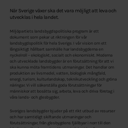
När Sverige växer ska det vara möjligt att leva och
utvecklas i hela landet.
Miljöpartiets landsbygdspolitiska program är ett
dokument som pekar ut riktningen för vår
landsbygdspolitik för hela Sverige. I vår vision om ett
långsiktigt hållbart samhälle har landsbygderna en
nyckelroll – ekologiskt, socialt och ekonomiskt. Moderna
och utvecklade landsbygder är en förutsättning för att vi
ska kunna möta framtidens utmaningar. Det handlar om
produktion av livsmedel, vatten, biologisk mångfald,
energi, turism, kulturlandskap, teknikutveckling och gröna
näringar. Vi vill säkerställa goda förutsättningar för
människor att bosätta sig, arbeta, leva och driva företag i
våra lands- och glesbygder.
Sveriges landsbygder bjuder på ett rikt utbud av resurser
och har samtidigt skiftande utmaningar och
förutsättningar, från glesbygdens fjällbyar i norr till den