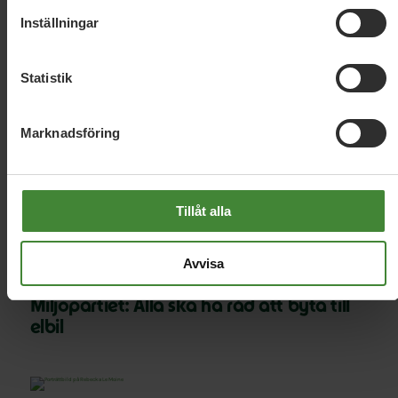
Inställningar
Nyheter om
Lands- och
Statistik
glesbygd
Marknadsföring
29 april 2026
MP: Låt lokalsamhällen få större del av
värdet från den gröna omställningen
Tillåt alla
Avvisa
10 mars 2026
Miljöpartiet: Alla ska ha råd att byta till
elbil