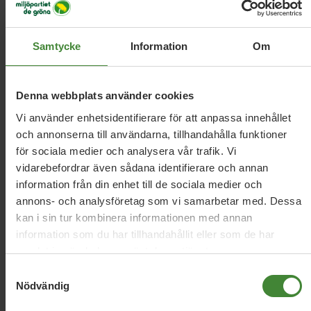
mångfald
Bistånd
Bostäder
Brottsbekämpning
B
och förebyggande
Samtycke
Information
Om
Civilsamhälle
Civilt försvar
C
Denna webbplats använder cookies
Vi använder enhetsidentifierare för att anpassa innehållet
och annonserna till användarna, tillhandahålla funktioner
Demokrati
Djur
D
för sociala medier och analysera vår trafik. Vi
vidarebefordrar även sådana identifierare och annan
information från din enhet till de sociala medier och
annons- och analysföretag som vi samarbetar med. Dessa
kan i sin tur kombinera informationen med annan
information som du har tillhandahållit eller som de har
Se fler
samlat in när du har använt deras tjänster.
Samtyckesval
Nödvändig