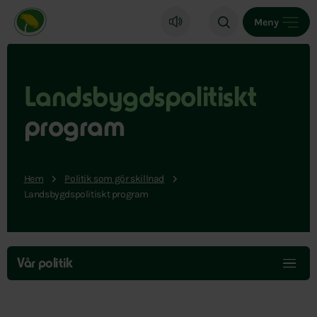
Miljöpartiet de gröna, startsida
Meny
Landsbygdspolitiskt
program
Hem
Politik som gör skillnad
Landsbygdspolitiskt program
Hoppa
över
Vår politik
menyn